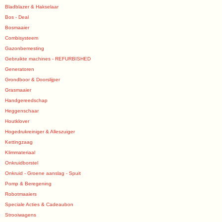
Bladblazer & Hakselaar
Bos - Deal
Bosmaaier
Combisysteem
Gazonbemesting
Gebruikte machines - REFURBISHED
Generatoren
Grondboor & Doorslijper
Grasmaaier
Handgereedschap
Heggenschaar
Houtklover
Hogedrukreiniger & Alleszuiger
Kettingzaag
Klimmateriaal
Onkruidborstel
Onkruid - Groene aanslag - Spuit
Pomp & Beregening
Robotmaaiers
Speciale Acties & Cadeaubon
Strooiwagens