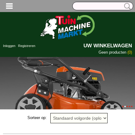
UW WINKELWAGEN
Inloggen
Registreren
Geen producten
(0)
Voor meer informatie, klik hier!
Bezoek ook onze andere website voor al uw las- en metaalbenodigdheden!
Sorteer op: