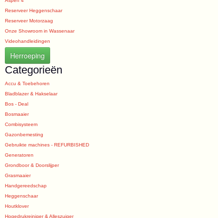
Aspen 4
Reserveer Heggenschaar
Reserveer Motorzaag
Onze Showroom in Wassenaar
Videohandleidingen
Herroeping
Categorieën
Accu & Toebehoren
Bladblazer & Hakselaar
Bos - Deal
Bosmaaier
Combisysteem
Gazonbemesting
Gebruikte machines - REFURBISHED
Generatoren
Grondboor & Doorslijper
Grasmaaier
Handgereedschap
Heggenschaar
Houtklover
Hogedrukreiniger & Alleszuiger