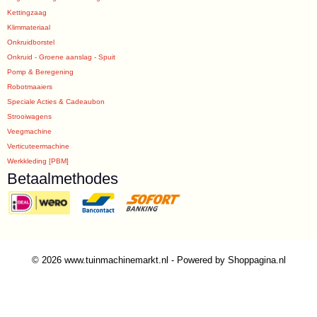
Kettingzaag
Klimmateriaal
Onkruidborstel
Onkruid - Groene aanslag - Spuit
Pomp & Beregening
Robotmaaiers
Speciale Acties & Cadeaubon
Strooiwagens
Veegmachine
Verticuteermachine
Werkkleding [PBM]
Betaalmethodes
© 2026 www.tuinmachinemarkt.nl - Powered by Shoppagina.nl