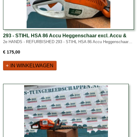
293 - STIHL HSA 86 Accu Heggenschaar excl. Accu &
Lader - 2e HANDS - REFURBISHED
2e HANDS - REFURBISHED 293 - STIHL HSA 86 Accu Heggenschaar…
€ 175,00
IN WINKELWAGEN