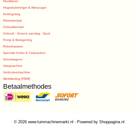
Houtklover
Hogedrukreiniger & Alleszuiger
Kettingzaag
Klimmateriaal
Onkruidborstel
Onkruid - Groene aanslag - Spuit
Pomp & Beregening
Robotmaaiers
Speciale Acties & Cadeaubon
Strooiwagens
Veegmachine
Verticuteermachine
Werkkleding [PBM]
Betaalmethodes
© 2026 www.tuinmachinemarkt.nl - Powered by Shoppagina.nl