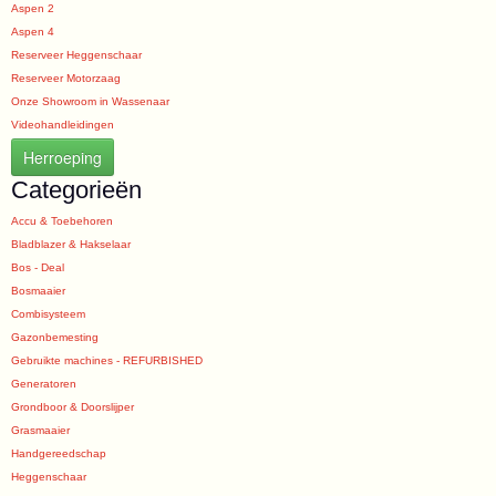
Aspen 2
Aspen 4
Reserveer Heggenschaar
Reserveer Motorzaag
Onze Showroom in Wassenaar
Videohandleidingen
Herroeping
Categorieën
Accu & Toebehoren
Bladblazer & Hakselaar
Bos - Deal
Bosmaaier
Combisysteem
Gazonbemesting
Gebruikte machines - REFURBISHED
Generatoren
Grondboor & Doorslijper
Grasmaaier
Handgereedschap
Heggenschaar