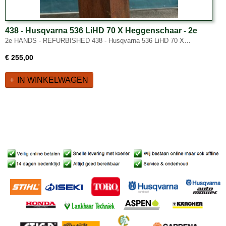
438 - Husqvarna 536 LiHD 70 X Heggenschaar - 2e
HANDS - REFURBISHED
2e HANDS - REFURBISHED 438 - Husqvarna 536 LiHD 70 X…
€ 255,00
IN WINKELWAGEN