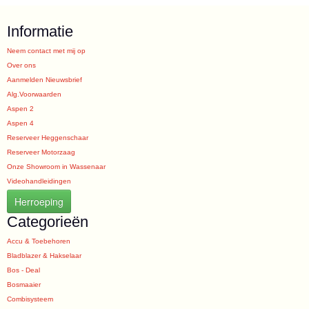
Informatie
Neem contact met mij op
Over ons
Aanmelden Nieuwsbrief
Alg.Voorwaarden
Aspen 2
Aspen 4
Reserveer Heggenschaar
Reserveer Motorzaag
Onze Showroom in Wassenaar
Videohandleidingen
Herroeping
Categorieën
Accu & Toebehoren
Bladblazer & Hakselaar
Bos - Deal
Bosmaaier
Combisysteem