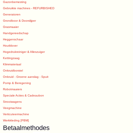
Gazonbemesting
Gebruikte machines - REFURBISHED
Generatoren
Grondboor & Doorslijper
Grasmaaier
Handgereedschap
Heggenschaar
Houtklover
Hogedrukreiniger & Alleszuiger
Kettingzaag
Klimmateriaal
Onkruidborstel
Onkruid - Groene aanslag - Spuit
Pomp & Beregening
Robotmaaiers
Speciale Acties & Cadeaubon
Strooiwagens
Veegmachine
Verticuteermachine
Werkkleding [PBM]
Betaalmethodes