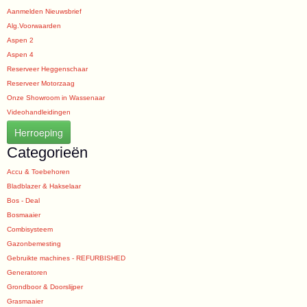
Aanmelden Nieuwsbrief
Alg.Voorwaarden
Aspen 2
Aspen 4
Reserveer Heggenschaar
Reserveer Motorzaag
Onze Showroom in Wassenaar
Videohandleidingen
Herroeping
Categorieën
Accu & Toebehoren
Bladblazer & Hakselaar
Bos - Deal
Bosmaaier
Combisysteem
Gazonbemesting
Gebruikte machines - REFURBISHED
Generatoren
Grondboor & Doorslijper
Grasmaaier