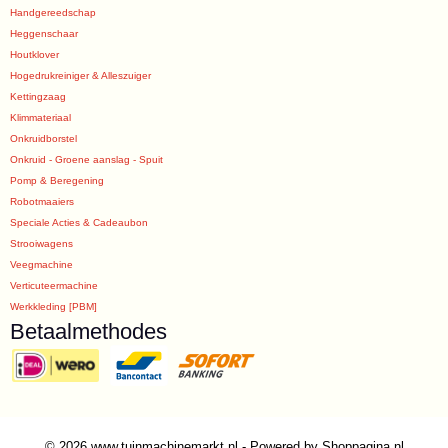
Handgereedschap
Heggenschaar
Houtklover
Hogedrukreiniger & Alleszuiger
Kettingzaag
Klimmateriaal
Onkruidborstel
Onkruid - Groene aanslag - Spuit
Pomp & Beregening
Robotmaaiers
Speciale Acties & Cadeaubon
Strooiwagens
Veegmachine
Verticuteermachine
Werkkleding [PBM]
Betaalmethodes
© 2026 www.tuinmachinemarkt.nl - Powered by Shoppagina.nl