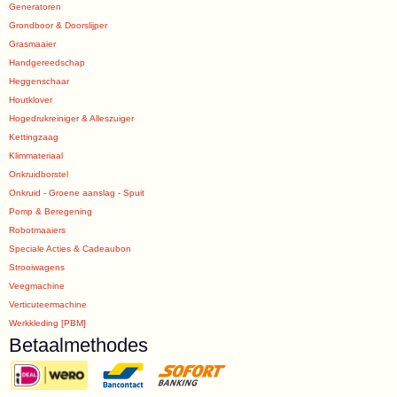
Generatoren
Grondboor & Doorslijper
Grasmaaier
Handgereedschap
Heggenschaar
Houtklover
Hogedrukreiniger & Alleszuiger
Kettingzaag
Klimmateriaal
Onkruidborstel
Onkruid - Groene aanslag - Spuit
Pomp & Beregening
Robotmaaiers
Speciale Acties & Cadeaubon
Strooiwagens
Veegmachine
Verticuteermachine
Werkkleding [PBM]
Betaalmethodes