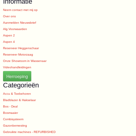
Informatie
Neem contact met mij op
Over ons
Aanmelden Nieuwsbrief
Alg.Voorwaarden
Aspen 2
Aspen 4
Reserveer Heggenschaar
Reserveer Motorzaag
Onze Showroom in Wassenaar
Videohandleidingen
Herroeping
Categorieën
Accu & Toebehoren
Bladblazer & Hakselaar
Bos - Deal
Bosmaaier
Combisysteem
Gazonbemesting
Gebruikte machines - REFURBISHED