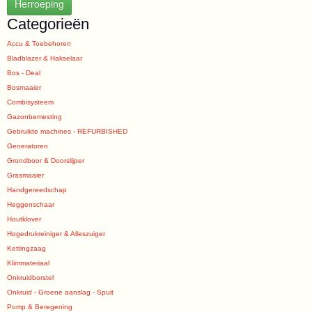
Herroeping
Categorieën
Accu & Toebehoren
Bladblazer & Hakselaar
Bos - Deal
Bosmaaier
Combisysteem
Gazonbemesting
Gebruikte machines - REFURBISHED
Generatoren
Grondboor & Doorslijper
Grasmaaier
Handgereedschap
Heggenschaar
Houtklover
Hogedrukreiniger & Alleszuiger
Kettingzaag
Klimmateriaal
Onkruidborstel
Onkruid - Groene aanslag - Spuit
Pomp & Beregening