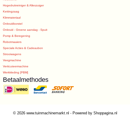
Hogedrukreiniger & Alleszuiger
Kettingzaag
Klimmateriaal
Onkruidborstel
Onkruid - Groene aanslag - Spuit
Pomp & Beregening
Robotmaaiers
Speciale Acties & Cadeaubon
Strooiwagens
Veegmachine
Verticuteermachine
Werkkleding [PBM]
Betaalmethodes
© 2026 www.tuinmachinemarkt.nl - Powered by Shoppagina.nl