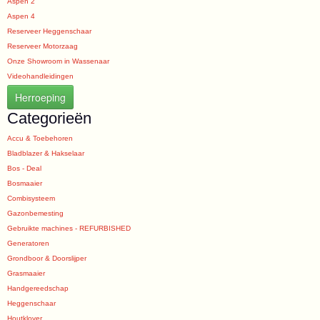
Aspen 2
Aspen 4
Reserveer Heggenschaar
Reserveer Motorzaag
Onze Showroom in Wassenaar
Videohandleidingen
Herroeping
Categorieën
Accu & Toebehoren
Bladblazer & Hakselaar
Bos - Deal
Bosmaaier
Combisysteem
Gazonbemesting
Gebruikte machines - REFURBISHED
Generatoren
Grondboor & Doorslijper
Grasmaaier
Handgereedschap
Heggenschaar
Houtklover