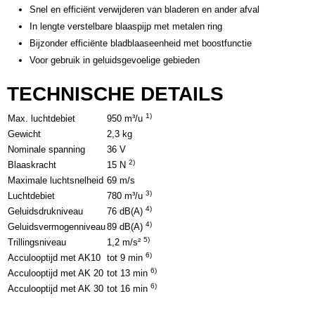
Snel en efficiënt verwijderen van bladeren en ander afval
In lengte verstelbare blaaspijp met metalen ring
Bijzonder efficiënte bladblaaseenheid met boostfunctie
Voor gebruik in geluidsgevoelige gebieden
TECHNISCHE DETAILS
1)
Max. luchtdebiet
950 m³/u
Gewicht
2,3 kg
Nominale spanning
36 V
2)
Blaaskracht
15 N
Maximale luchtsnelheid
69 m/s
3)
Luchtdebiet
780 m³/u
4)
Geluidsdrukniveau
76 dB(A)
4)
Geluidsvermogenniveau
89 dB(A)
5)
Trillingsniveau
1,2 m/s²
6)
Acculooptijd met AK10
tot 9 min
6)
Acculooptijd met AK 20
tot 13 min
6)
Acculooptijd met AK 30
tot 16 min