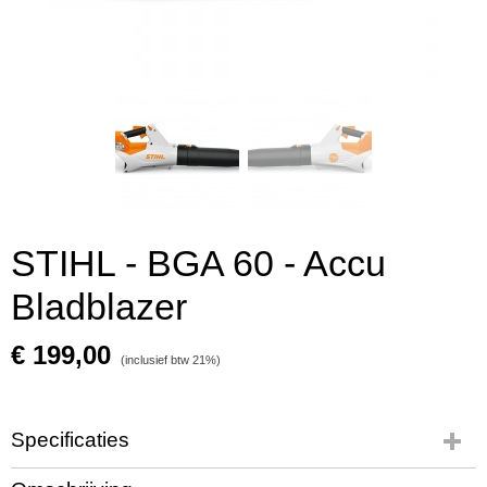
STIHL - BGA 60 - Accu
Bladblazer
€ 199,00
(inclusief btw 21%)
Specificaties
Productcode