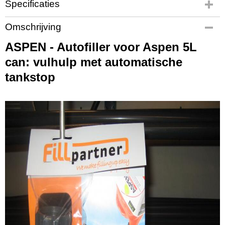
Specificaties
Productcode
Omschrijving
1996
ASPEN - Autofiller voor Aspen 5L
Productcode leverancier
1996
can: vulhulp met automatische
tankstop