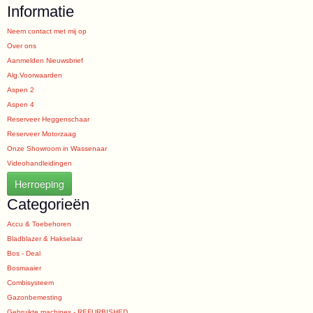
Informatie
Neem contact met mij op
Over ons
Aanmelden Nieuwsbrief
Alg.Voorwaarden
Aspen 2
Aspen 4
Reserveer Heggenschaar
Reserveer Motorzaag
Onze Showroom in Wassenaar
Videohandleidingen
Herroeping
Categorieën
Accu & Toebehoren
Bladblazer & Hakselaar
Bos - Deal
Bosmaaier
Combisysteem
Gazonbemesting
Gebruikte machines - REFURBISHED