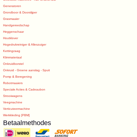
Generatoren
Grondboor & Doorslijper
Grasmaaier
Handgereedschap
Heggenschaar
Houtklover
Hogedrukreiniger & Alleszuiger
Kettingzaag
Klimmateriaal
Onkruidborstel
Onkruid - Groene aanslag - Spuit
Pomp & Beregening
Robotmaaiers
Speciale Acties & Cadeaubon
Strooiwagens
Veegmachine
Verticuteermachine
Werkkleding [PBM]
Betaalmethodes