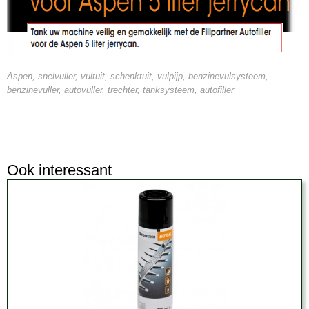
Aspen, snelvuller, vultuit, schenktuit, vulpijp, benzinevulsysteem,
benzinevuller, autovuller, trechter, tanksysteem, autofiller
Ook interessant