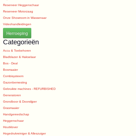
Reserveer Heggenschaar
Reserveer Motorzaag
Onze Showroom in Wassenaar
Videohandleidingen
Herroeping
Categorieën
Accu & Toebehoren
Bladblazer & Hakselaar
Bos - Deal
Bosmaaier
Combisysteem
Gazonbemesting
Gebruikte machines - REFURBISHED
Generatoren
Grondboor & Doorslijper
Grasmaaier
Handgereedschap
Heggenschaar
Houtklover
Hogedrukreiniger & Alleszuiger