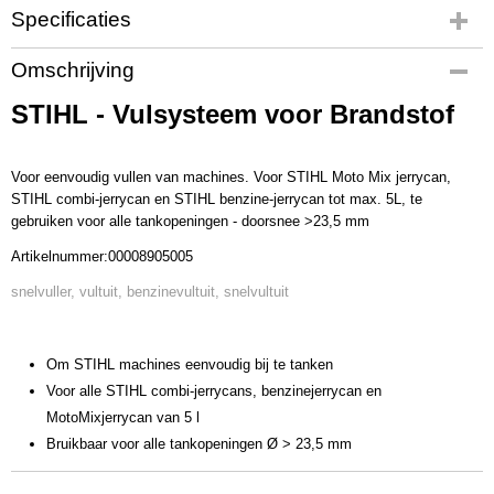
Specificaties
Productcode
Omschrijving
00008905005
STIHL - Vulsysteem voor Brandstof
Productcode leverancier
00008905005
Voor eenvoudig vullen van machines. Voor STIHL Moto Mix jerrycan,
STIHL combi-jerrycan en STIHL benzine-jerrycan tot max. 5L, te
gebruiken voor alle tankopeningen - doorsnee >23,5 mm
Artikelnummer:00008905005
snelvuller, vultuit, benzinevultuit, snelvultuit
Om STIHL machines eenvoudig bij te tanken
Voor alle STIHL combi-jerrycans, benzinejerrycan en
MotoMixjerrycan van 5 l
Bruikbaar voor alle tankopeningen Ø > 23,5 mm