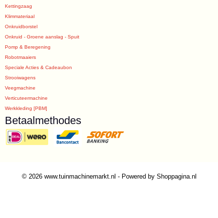
Kettingzaag
Klimmateriaal
Onkruidborstel
Onkruid - Groene aanslag - Spuit
Pomp & Beregening
Robotmaaiers
Speciale Acties & Cadeaubon
Strooiwagens
Veegmachine
Verticuteermachine
Werkkleding [PBM]
Betaalmethodes
© 2026 www.tuinmachinemarkt.nl - Powered by Shoppagina.nl