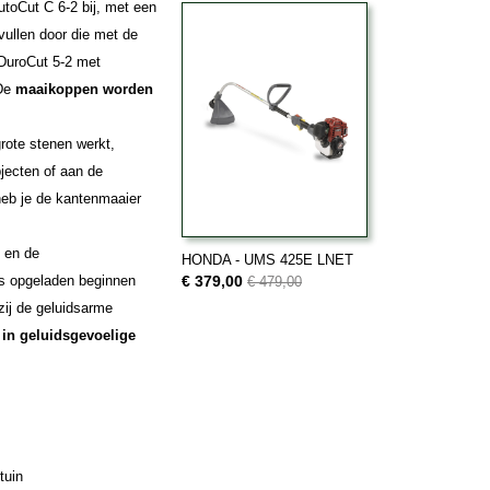
utoCut C 6-2 bij, met een
ullen door die met de
 DuroCut 5-2 met
 De
maaikoppen worden
rote stenen werkt,
jecten of aan de
heb je de kantenmaaier
en de
HONDA - UMS 425E LNET
 is opgeladen beginnen
€ 379,00
€ 479,00
zij de geluidsarme
n
in geluidsgevoelige
tuin