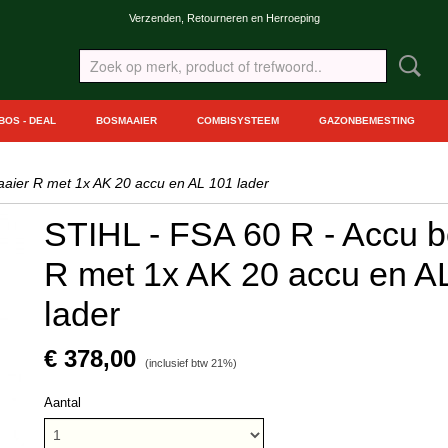
Verzenden, Retourneren en Herroeping
BOS - DEAL
BOSMAAIER
COMBISYSTEEM
GAZONBEMESTING
aier R met 1x AK 20 accu en AL 101 lader
STIHL - FSA 60 R - Accu 
R met 1x AK 20 accu en A
lader
€ 378,00
(inclusief btw 21%)
Aantal