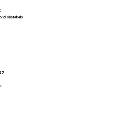
k
rond obstakels
6-2
em