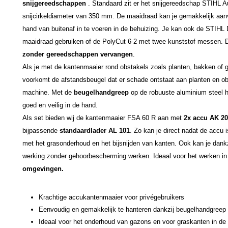
snijgereedschappen
. Standaard zit er het snijgereedschap STIHL A
snijcirkeldiameter van 350 mm. De maaidraad kan je gemakkelijk aanv
hand van buitenaf in te voeren in de behuizing. Je kan ook de STIHL
maaidraad gebruiken of de PolyCut 6-2 met twee kunststof messen.
zonder gereedschappen vervangen
.
Als je met de kantenmaaier rond obstakels zoals planten, bakken of g
voorkomt de afstandsbeugel dat er schade ontstaat aan planten en ob
machine. Met de
beugelhandgreep
op de robuuste aluminium steel 
goed en veilig in de hand.
Als set bieden wij de kantenmaaier FSA 60 R aan met
2x accu AK 20
bijpassende
standaardlader AL 101
. Zo kan je direct nadat de accu
met het grasonderhoud en het bijsnijden van kanten. Ook kan je dank
werking zonder gehoorbescherming werken. Ideaal voor het werken i
omgevingen.
Krachtige accukantenmaaier voor privégebruikers
Eenvoudig en gemakkelijk te hanteren dankzij beugelhandgreep
Ideaal voor het onderhoud van gazons en voor graskanten in de 