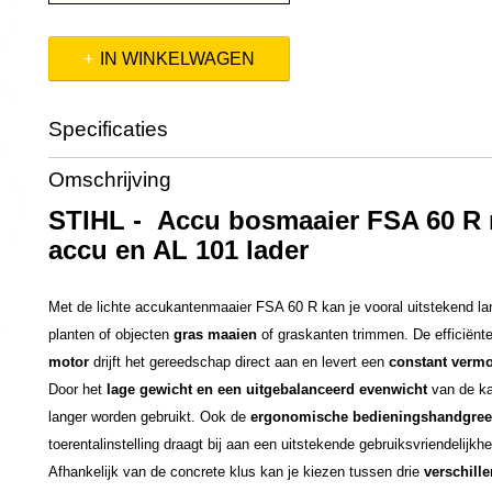
IN WINKELWAGEN
Specificaties
Productcode
FA040115740
Omschrijving
Productcode leverancier
FA040115740
STIHL - Accu bosmaaier FSA 60 R 
accu en AL 101 lader
Met de lichte accukantenmaaier FSA 60 R kan je vooral uitstekend l
planten of objecten
gras maaien
of graskanten trimmen. De efficiënt
motor
drijft het gereedschap direct aan en levert een
constant vermo
Door het
lage gewicht en een uitgebalanceerd evenwicht
van de ka
langer worden gebruikt. Ook de
ergonomische bedieningshandgre
toerentalinstelling draagt bij aan een uitstekende gebruiksvriendelijkhe
Afhankelijk van de concrete klus kan je kiezen tussen drie
verschill