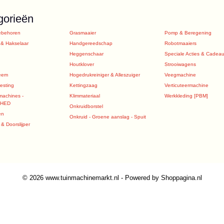
gorieën
ebehoren
Grasmaaier
Pomp & Beregening
 & Hakselaar
Handgereedschap
Robotmaaiers
Heggenschaar
Speciale Acties & Cadea
Houtklover
Strooiwagens
eem
Hogedrukreiniger & Alleszuiger
Veegmachine
sting
Kettingzaag
Verticuteermachine
machines -
Klimmateriaal
Werkkleding [PBM]
SHED
Onkruidborstel
en
Onkruid - Groene aanslag - Spuit
& Doorslijper
© 2026 www.tuinmachinemarkt.nl - Powered by Shoppagina.nl