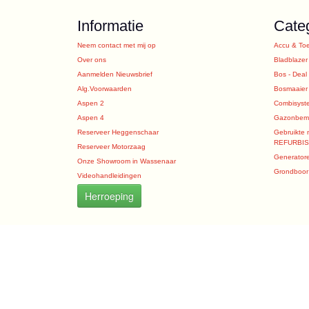
Informatie
Cate
Neem contact met mij op
Accu & To
Over ons
Bladblazer
Aanmelden Nieuwsbrief
Bos - Deal
Alg.Voorwaarden
Bosmaaier
Aspen 2
Combisyst
Aspen 4
Gazonbeme
Reserveer Heggenschaar
Gebruikte 
REFURBI
Reserveer Motorzaag
Generator
Onze Showroom in Wassenaar
Grondboor 
Videohandleidingen
Herroeping