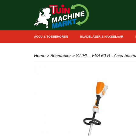
ACCU & TOEBEHOREN
BLADBLAZER & HAKSELAAR
Home
>
Bosmaaier
>
STIHL - FSA 60 R - Accu bosma