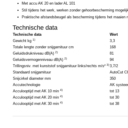
Met accu AK 20 en lader AL 101
Stil tijdens het werk, werken zonder gehoorbescherming mogelij
Praktische afstandsbeugel als bescherming tijdens het maaien 
Technische data
Technische data
Wert
1)
Gewicht kg
3,3
Totale lengte zonder snijgarnituur cm
168
2)
Geluidsdrukniveau dB(A)
81
2)
Geluidsvermogenniveau dB(A)
94
3)
Trillingsniv. met kunststof snijgarnituur links/rechts m/s²
3,7/2
Standaard snijgarnituur
AutoCut C
Snijcirkel diameter mm
350
Accutechnologie
AK syste
4)
Acculooptijd met AK 10 min
tot 13
4)
Acculooptijd met AK 20 min
tot 30
4)
Acculooptijd met AK 30 min
tot 38