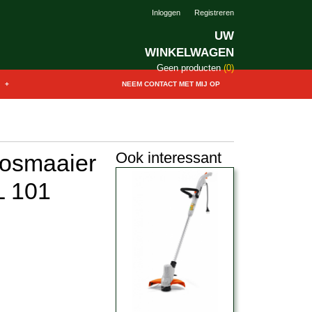
Inloggen
Registreren
UW
WINKELWAGEN
Geen producten
(0)
+
NEEM CONTACT MET MIJ OP
Ook interessant
bosmaaier
L 101