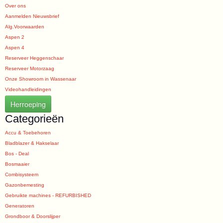
Over ons
Aanmelden Nieuwsbrief
Alg.Voorwaarden
Aspen 2
Aspen 4
Reserveer Heggenschaar
Reserveer Motorzaag
Onze Showroom in Wassenaar
Videohandleidingen
Herroeping
Categorieën
Accu & Toebehoren
Bladblazer & Hakselaar
Bos - Deal
Bosmaaier
Combisysteem
Gazonbemesting
Gebruikte machines - REFURBISHED
Generatoren
Grondboor & Doorslijper