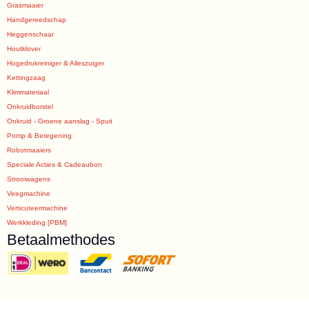
Grasmaaier
Handgereedschap
Heggenschaar
Houtklover
Hogedrukreiniger & Alleszuiger
Kettingzaag
Klimmateriaal
Onkruidborstel
Onkruid - Groene aanslag - Spuit
Pomp & Beregening
Robotmaaiers
Speciale Acties & Cadeaubon
Strooiwagens
Veegmachine
Verticuteermachine
Werkkleding [PBM]
Betaalmethodes