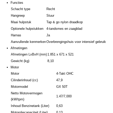
Functies
Schacht type
Recht
Hangreep
Stuur
Maai hulpstuk
Tap & go nylon draadkop
Optionele hulpstukken
4-tandsmes en zaagblad
Harnas
Ja
Aanvullende kenmerken
Overbrengingshuis voor intensief gebruik
Afmetingen
Afmetingen LxBxH (mm)
1.851 x 671 x 521
Gewicht (kg)
8,10
Motor
Motor
4-Takt OHC
Cilinderinhoud (cc)
47,9
Motormodel
GX 50T
Netto Motorvermogen
1.47/7,000
(kW/tpm)
Inhoud Benzinetank (Liter)
0,63
Motoroliecapaciteit (Liter)
0,13