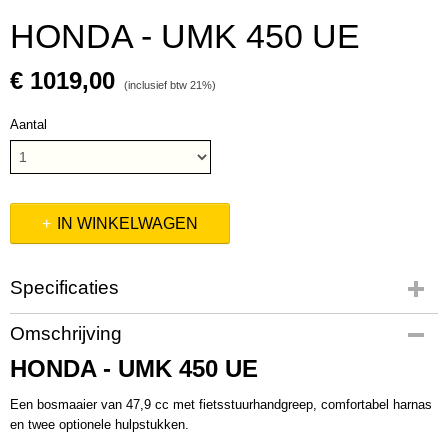
HONDA - UMK 450 UE
€ 1019,00
(inclusief btw 21%)
Aantal
IN WINKELWAGEN
Specificaties
Productcode
Omschrijving
UMK450UEET
HONDA - UMK 450 UE
Productcode leverancier
UMK450UEET
Een bosmaaier van 47,9 cc met fietsstuurhandgreep, comfortabel harnas
en twee optionele hulpstukken.