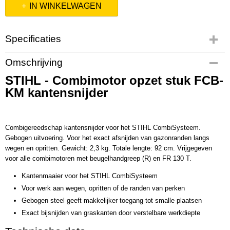
IN WINKELWAGEN
Specificaties
Productcode
Omschrijving
41807405002
STIHL - Combimotor opzet stuk FCB-
Productcode leverancier
KM kantensnijder
41807405002
Combigereedschap kantensnijder voor het STIHL CombiSysteem.
Gebogen uitvoering. Voor het exact afsnijden van gazonranden langs
wegen en opritten. Gewicht: 2,3 kg. Totale lengte: 92 cm. Vrijgegeven
voor alle combimotoren met beugelhandgreep (R) en FR 130 T.
Kantenmaaier voor het STIHL CombiSysteem
Voor werk aan wegen, opritten of de randen van perken
Gebogen steel geeft makkelijker toegang tot smalle plaatsen
Exact bijsnijden van graskanten door verstelbare werkdiepte