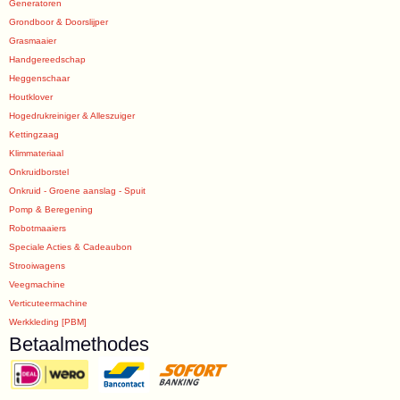
Generatoren
Grondboor & Doorslijper
Grasmaaier
Handgereedschap
Heggenschaar
Houtklover
Hogedrukreiniger & Alleszuiger
Kettingzaag
Klimmateriaal
Onkruidborstel
Onkruid - Groene aanslag - Spuit
Pomp & Beregening
Robotmaaiers
Speciale Acties & Cadeaubon
Strooiwagens
Veegmachine
Verticuteermachine
Werkkleding [PBM]
Betaalmethodes