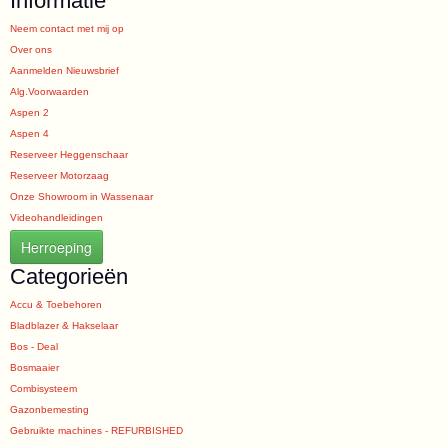
Informatie
Neem contact met mij op
Over ons
Aanmelden Nieuwsbrief
Alg.Voorwaarden
Aspen 2
Aspen 4
Reserveer Heggenschaar
Reserveer Motorzaag
Onze Showroom in Wassenaar
Videohandleidingen
Herroeping
Categorieën
Accu & Toebehoren
Bladblazer & Hakselaar
Bos - Deal
Bosmaaier
Combisysteem
Gazonbemesting
Gebruikte machines - REFURBISHED