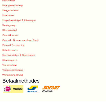
Grasmaaier
Handgereedschap
Heggenschaar
Houtklover
Hogedrukreiniger & Alleszuiger
Kettingzaag
Klimmateriaal
Onkruidborstel
Onkruid - Groene aanslag - Spuit
Pomp & Beregening
Robotmaaiers
Speciale Acties & Cadeaubon
Strooiwagens
Veegmachine
Verticuteermachine
Werkkleding [PBM]
Betaalmethodes