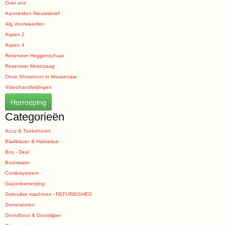
Over ons
Aanmelden Nieuwsbrief
Alg.Voorwaarden
Aspen 2
Aspen 4
Reserveer Heggenschaar
Reserveer Motorzaag
Onze Showroom in Wassenaar
Videohandleidingen
Herroeping
Categorieën
Accu & Toebehoren
Bladblazer & Hakselaar
Bos - Deal
Bosmaaier
Combisysteem
Gazonbemesting
Gebruikte machines - REFURBISHED
Generatoren
Grondboor & Doorslijper