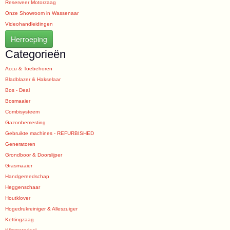
Reserveer Motorzaag
Onze Showroom in Wassenaar
Videohandleidingen
Herroeping
Categorieën
Accu & Toebehoren
Bladblazer & Hakselaar
Bos - Deal
Bosmaaier
Combisysteem
Gazonbemesting
Gebruikte machines - REFURBISHED
Generatoren
Grondboor & Doorslijper
Grasmaaier
Handgereedschap
Heggenschaar
Houtklover
Hogedrukreiniger & Alleszuiger
Kettingzaag