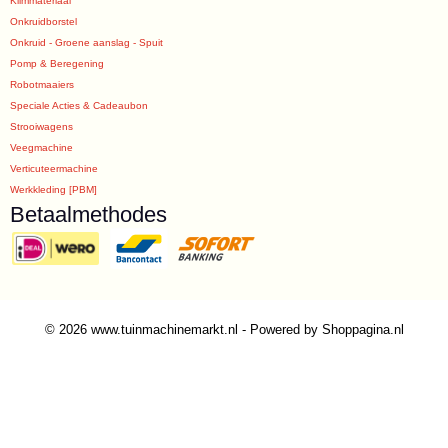
Klimmateriaal
Onkruidborstel
Onkruid - Groene aanslag - Spuit
Pomp & Beregening
Robotmaaiers
Speciale Acties & Cadeaubon
Strooiwagens
Veegmachine
Verticuteermachine
Werkkleding [PBM]
Betaalmethodes
© 2026 www.tuinmachinemarkt.nl - Powered by Shoppagina.nl