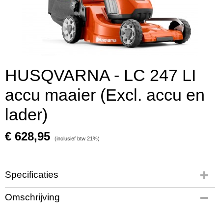
HUSQVARNA - LC 247 LI
accu maaier (Excl. accu en
lader)
€ 628,95
(inclusief btw 21%)
Specificaties
Productcode leverancier
Omschrijving
967662901
Bruto gewicht