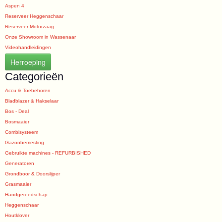
Aspen 4
Reserveer Heggenschaar
Reserveer Motorzaag
Onze Showroom in Wassenaar
Videohandleidingen
Herroeping
Categorieën
Accu & Toebehoren
Bladblazer & Hakselaar
Bos - Deal
Bosmaaier
Combisysteem
Gazonbemesting
Gebruikte machines - REFURBISHED
Generatoren
Grondboor & Doorslijper
Grasmaaier
Handgereedschap
Heggenschaar
Houtklover