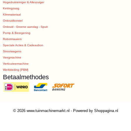
Hogedrukreiniger & Alleszuiger
Kettingzaag
Klimmateriaal
Onkruidborstel
Onkruid - Groene aanslag - Spuit
Pomp & Beregening
Robotmaaiers
Speciale Acties & Cadeaubon
Strooiwagens
Veegmachine
Verticuteermachine
Werkkleding [PBM]
Betaalmethodes
© 2026 www.tuinmachinemarkt.nl - Powered by Shoppagina.nl