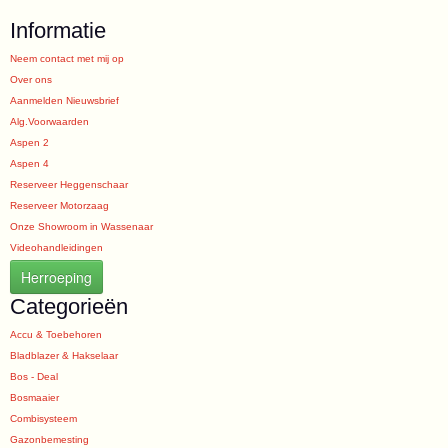
Informatie
Neem contact met mij op
Over ons
Aanmelden Nieuwsbrief
Alg.Voorwaarden
Aspen 2
Aspen 4
Reserveer Heggenschaar
Reserveer Motorzaag
Onze Showroom in Wassenaar
Videohandleidingen
Herroeping
Categorieën
Accu & Toebehoren
Bladblazer & Hakselaar
Bos - Deal
Bosmaaier
Combisysteem
Gazonbemesting