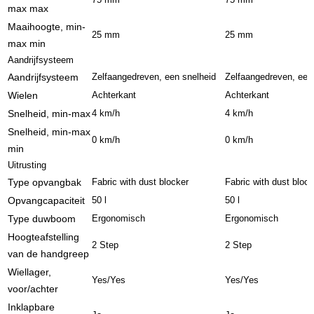
max max
Maaihoogte, min-
25 mm
25 mm
max min
Aandrijfsysteem
Aandrijfsysteem
Zelfaangedreven, een snelheid
Zelfaangedreven, een
Wielen
Achterkant
Achterkant
Snelheid, min-max
4 km/h
4 km/h
Snelheid, min-max
0 km/h
0 km/h
min
Uitrusting
Type opvangbak
Fabric with dust blocker
Fabric with dust block
Opvangcapaciteit
50 l
50 l
Type duwboom
Ergonomisch
Ergonomisch
Hoogteafstelling
2 Step
2 Step
van de handgreep
Wiellager,
Yes/Yes
Yes/Yes
voor/achter
Inklapbare