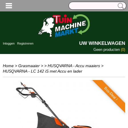
UW WINKELWAGEN
Inloggen
Registreren
Geen producten
(0)
Home
>
Grasmaaier
>
> HUSQVARNA - Accu maaiers
>
HUSQVARNA - LC 142 iS met Accu en lader
Bos-Deal !