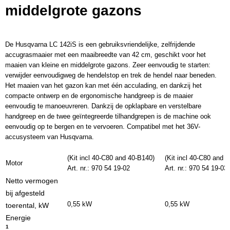
middelgrote gazons
De Husqvarna LC 142iS is een gebruiksvriendelijke, zelfrijdende
accugrasmaaier met een maaibreedte van 42 cm, geschikt voor het
maaien van kleine en middelgrote gazons. Zeer eenvoudig te starten:
verwijder eenvoudigweg de hendelstop en trek de hendel naar beneden.
Het maaien van het gazon kan met één acculading, en dankzij het
compacte ontwerp en de ergonomische handgreep is de maaier
eenvoudig te manoeuvreren. Dankzij de opklapbare en verstelbare
handgreep en de twee geïntegreerde tilhandgrepen is de machine ook
eenvoudig op te bergen en te vervoeren. Compatibel met het 36V-
accusysteem van Husqvarna.
(Kit incl 40-C80 and 40-B140)
(Kit incl 40-C80 and 
Motor
Art. nr.: 970 54 19‑02
Art. nr.: 970 54 19‑03
Netto vermogen
bij afgesteld
0,55 kW
0,55 kW
toerental, kW
Energie
1