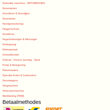
Gebruikte machines - REFURBISHED
Generatoren
Grondboor & Doorslijper
Grasmaaier
Handgereedschap
Heggenschaar
Houtklover
Hogedrukreiniger & Alleszuiger
Kettingzaag
Klimmateriaal
Onkruidborstel
Onkruid - Groene aanslag - Spuit
Pomp & Beregening
Robotmaaiers
Speciale Acties & Cadeaubon
Strooiwagens
Veegmachine
Verticuteermachine
Werkkleding [PBM]
Betaalmethodes