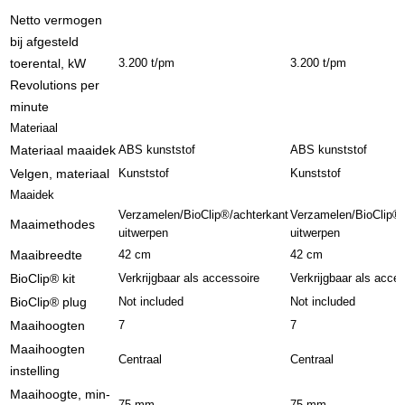
Netto vermogen
bij afgesteld
toerental, kW
3.200 t/pm
3.200 t/pm
Revolutions per
minute
Materiaal
Materiaal maaidek
ABS kunststof
ABS kunststof
Velgen, materiaal
Kunststof
Kunststof
Maaidek
Verzamelen/BioClip®/achterkant
Verzamelen/BioClip®/
Maaimethodes
uitwerpen
uitwerpen
Maaibreedte
42 cm
42 cm
BioClip® kit
Verkrijgbaar als accessoire
Verkrijgbaar als acce
BioClip® plug
Not included
Not included
Maaihoogten
7
7
Maaihoogten
Centraal
Centraal
instelling
Maaihoogte, min-
75 mm
75 mm