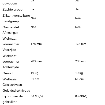
Ja
Ja
duwboom
Zachte greep
Ja
Ja
Zijkant verstelbare
Nee
Nee
handgreep
Gashendel
Nee
Nee
Afmetingen
Wielmaat,
voor/achter
178 mm
178 mm
Voorzijde
Wielmaat,
voor/achter
203 mm
203 mm
Achterzijde
Gewicht
19 kg
19 kg
Wielbasis
61 cm
61 cm
Geluidsniveau
Geluidsdrukniveau
bij oor van de
83 dB(A)
83 dB(A)
gebruiker