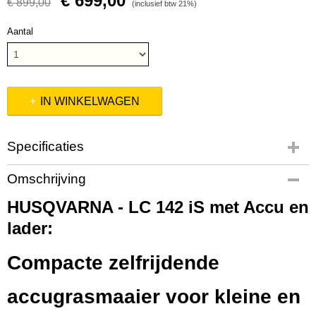
€ 699,00
€ 899,00
(inclusief btw 21%)
Aantal
IN WINKELWAGEN
Specificaties
Productcode
Omschrijving
970541903
HUSQVARNA - LC 142 iS met Accu en
Productcode leverancier
970541903
lader:
Bruto gewicht
19,00 Kg
Compacte zelfrijdende
accugrasmaaier voor kleine en