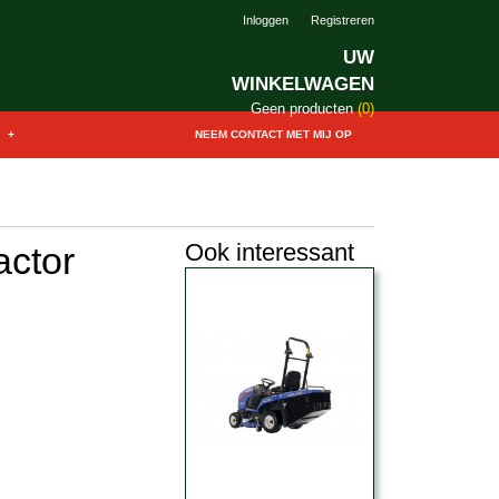
Inloggen
Registreren
UW
WINKELWAGEN
Geen producten
(0)
+
NEEM CONTACT MET MIJ OP
Ook interessant
actor