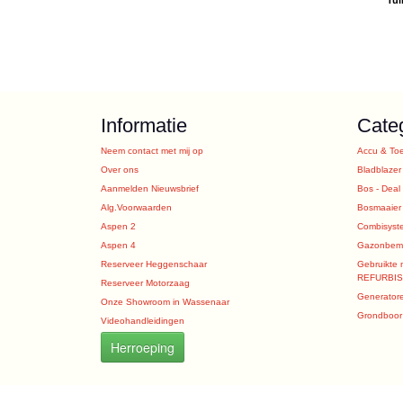
Informatie
Cate
Neem contact met mij op
Accu & To
Over ons
Bladblazer
Aanmelden Nieuwsbrief
Bos - Deal
Alg.Voorwaarden
Bosmaaier
Aspen 2
Combisyst
Aspen 4
Gazonbeme
Reserveer Heggenschaar
Gebruikte 
REFURBI
Reserveer Motorzaag
Generator
Onze Showroom in Wassenaar
Grondboor 
Videohandleidingen
Herroeping