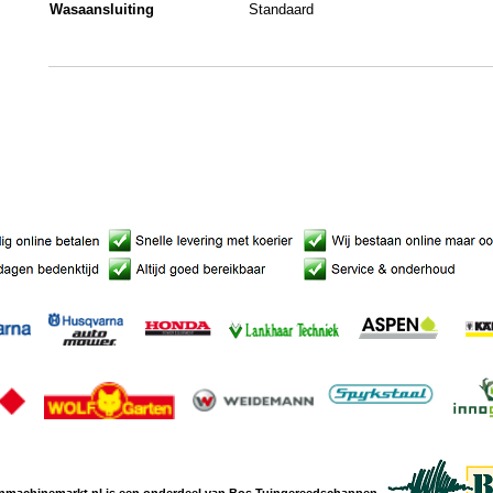
Wasaansluiting
Standaard
nmachine
markt.nl is een
onderdeel van Bos Tuingereedschappen