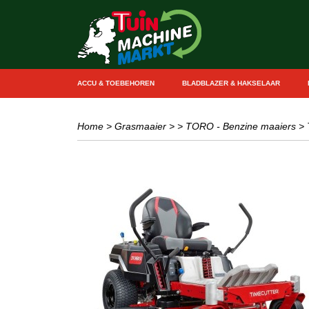
ACCU & TOEBEHOREN
BLADBLAZER & HAKSELAAR
Home
>
Grasmaaier
>
> TORO - Benzine maaiers
>