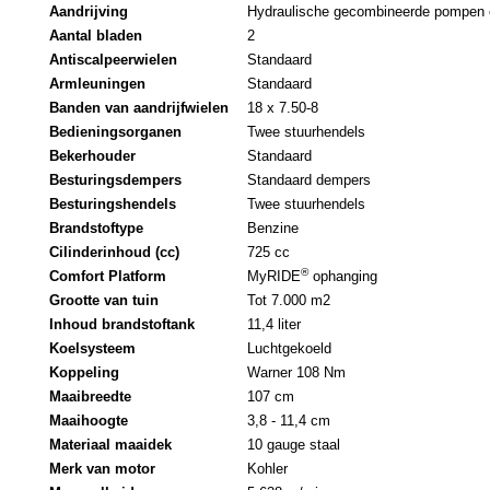
Aandrijving
Hydraulische gecombineerde pompen 
Aantal bladen
2
Antiscalpeerwielen
Standaard
Armleuningen
Standaard
Banden van aandrijfwielen
18 x 7.50-8
Bedieningsorganen
Twee stuurhendels
Bekerhouder
Standaard
Besturingsdempers
Standaard dempers
Besturingshendels
Twee stuurhendels
Brandstoftype
Benzine
Cilinderinhoud (cc)
725 cc
®
Comfort Platform
MyRIDE
ophanging
Grootte van tuin
Tot 7.000 m2
Inhoud brandstoftank
11,4 liter
Koelsysteem
Luchtgekoeld
Koppeling
Warner 108 Nm
Maaibreedte
107 cm
Maaihoogte
3,8 - 11,4 cm
Materiaal maaidek
10 gauge staal
Merk van motor
Kohler