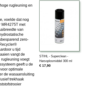
 hoge rugleuning en
e, voelde dat nog
ter MR4275T met
aibreedte van
hydrostatische
dsbesparend zero-
s Recycler®
ardoor u tijd
maaien vangt de
STIHL - Superclean -
 rugleuning voegt
Harsoplosmiddel 300 ml
ssysteem geeft u de
€ 17,90
 voor optimale
 er de wasaansluiting
usief trekhaak
tstofstrooier