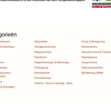
gorieën
ebehoren
Grasmaaier
Pomp & Beregening
 & Hakselaar
Handgereedschap
Robotmaaiers
Heggenschaar
Speciale Acties & Cadea
Houtklover
Strooiwagens
eem
Hogedrukreiniger & Alleszuiger
Veegmachine
sting
Kettingzaag
Verticuteermachine
machines -
Klimmateriaal
Werkkleding [PBM]
SHED
Onkruidborstel
en
Onkruid - Groene aanslag - Spuit
& Doorslijper