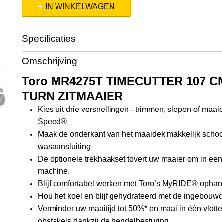
IN WINKELWAGEN
Specificaties
Productcode
74691
Omschrijving
Productcode leverancier
74691
Toro MR4275T TIMECUTTER 107 C
TURN ZITMAAIER
Kies uit drie versnellingen - trimmen, slepen of maai
Speed®
Maak de onderkant van het maaidek makkelijk scho
wasaansluiting
De optionele trekhaakset tovert uw maaier om in een
machine.
Blijf comfortabel werken met Toro’s MyRIDE® opha
Hou het koel en blijf gehydrateerd met de ingebouw
Verminder uw maaitijd tot 50%* en maai in één vlot
obstakels dankzij de hendelbesturing