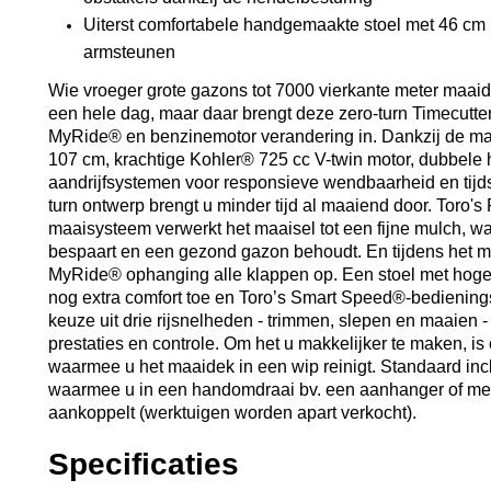
Uiterst comfortabele handgemaakte stoel met 46 cm
armsteunen
Wie vroeger grote gazons tot 7000 vierkante meter maaid
een hele dag, maar daar brengt deze zero-turn Timecut
MyRide® en benzinemotor verandering in. Dankzij de ma
107 cm, krachtige Kohler® 725 cc V-twin motor, dubbele 
aandrijfsystemen voor responsieve wendbaarheid en tij
turn ontwerp brengt u minder tijd al maaiend door. Toro'
maaisysteem verwerkt het maaisel tot een fijne mulch, wa
bespaart en een gezond gazon behoudt. En tijdens het 
MyRide® ophanging alle klappen op. Een stoel met hoge
nog extra comfort toe en Toro’s Smart Speed®-bediening
keuze uit drie rijsnelheden - trimmen, slepen en maaien -
prestaties en controle. Om het u makkelijker te maken, is
waarmee u het maaidek in een wip reinigt. Standaard incl
waarmee u in een handomdraai bv. een aanhanger of mes
aankoppelt (werktuigen worden apart verkocht).
Specificaties