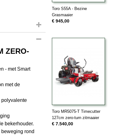
Toro S55A - Bezine
Grasmaaier
€ 945,00
M ZERO-
en - met Smart
on met de
 polyvalente
Toro MR5075-T Timecutter
nging
127cm zero-turn zitmaaier
de bekerhouder.
€ 7.540,00
te beweging rond