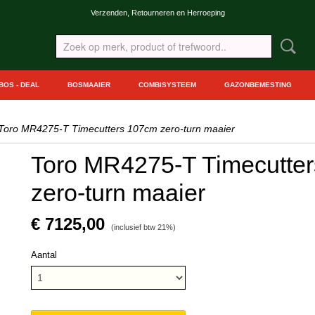
Verzenden, Retourneren en Herroeping
BOS - DEAL
BOSMAAIER
COMBISYSTEEM
GAZONBEMESTING
Toro MR4275-T Timecutters 107cm zero-turn maaier
Toro MR4275-T Timecutte
zero-turn maaier
€ 7125,00
(inclusief btw 21%)
Aantal