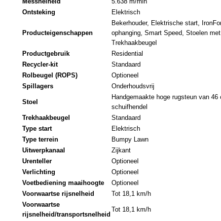
Messnelheid
5.638 m/min
Ontsteking
Elektrisch
Bekerhouder, Elektrische start, Iron
Producteigenschappen
ophanging, Smart Speed, Stoelen met 
Trekhaakbeugel
Productgebruik
Residential
Recycler-kit
Standaard
Rolbeugel (ROPS)
Optioneel
Spillagers
Onderhoudsvrij
Handgemaakte hoge rugsteun van 46 
Stoel
schuifhendel
Trekhaakbeugel
Standaard
Type start
Elektrisch
Type terrein
Bumpy Lawn
Uitwerpkanaal
Zijkant
Urenteller
Optioneel
Verlichting
Optioneel
Voetbediening maaihoogte
Optioneel
Voorwaartse rijsnelheid
Tot 18,1 km/h
Voorwaartse
Tot 18,1 km/h
rijsnelheid/transportsnelheid