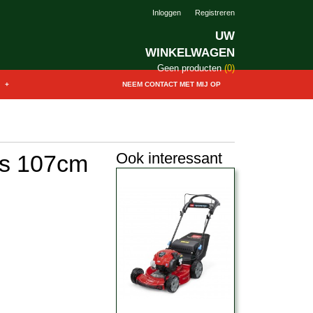
Inloggen
Registreren
UW
WINKELWAGEN
Geen producten
(0)
+
NEEM CONTACT MET MIJ OP
Ook interessant
rs 107cm