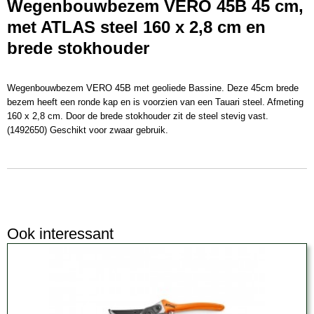
Wegenbouwbezem VERO 45B 45 cm,
EAN code
8712129903811
met ATLAS steel 160 x 2,8 cm en
Productcode leverancier
brede stokhouder
1490381
Afmetingen (l,b,h)
160 x 0 x 0 cm
Wegenbouwbezem VERO 45B met geoliede Bassine. Deze 45cm brede
bezem heeft een ronde kap en is voorzien van een Tauari steel. Afmeting
160 x 2,8 cm. Door de brede stokhouder zit de steel stevig vast.
(1492650) Geschikt voor zwaar gebruik.
Ook interessant