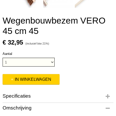
Wegenbouwbezem VERO
45 cm 45
€ 32,95
(inclusief btw 21%)
Aantal
IN WINKELWAGEN
Specificaties
Productcode
Omschrijving
1490381