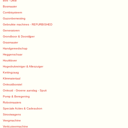
Bos - Deal
Bosmaaier
Combisysteem
Gazonbemesting
Gebruikte machines - REFURBISHED
Generatoren
Grondboor & Doorslijper
Grasmaaier
Handgereedschap
Heggenschaar
Houtklover
Hogedrukreiniger & Alleszuiger
Kettingzaag
Klimmateriaal
Onkruidborstel
Onkruid - Groene aanslag - Spuit
Pomp & Beregening
Robotmaaiers
Speciale Acties & Cadeaubon
Strooiwagens
Veegmachine
Verticuteermachine