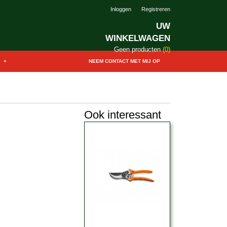
Inloggen
Registreren
UW
WINKELWAGEN
Geen producten
(0)
+
NEEM CONTACT MET MIJ OP
Ook interessant