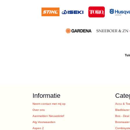
Tui
Informatie
Cate
Neem contact met mij op
Accu & To
Over ons
Bladblazer
Aanmelden Nieuwsbrief
Bos - Deal
Alg.Voorwaarden
Bosmaaier
Aspen 2
Combisyst