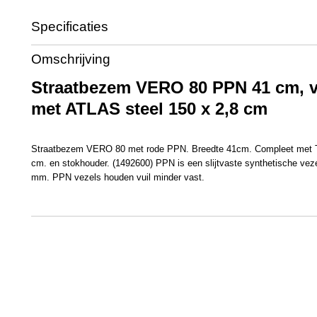
Specificaties
Productcode
1490341
Omschrijving
EAN code
8712129903415
Productcode leverancier
1490341
Straatbezem VERO 80 PPN 41 cm, v
Afmetingen (l,b,h)
150 x 0 x 0 cm
met ATLAS steel 150 x 2,8 cm
Straatbezem VERO 80 met rode PPN. Breedte 41cm. Compleet met T
cm. en stokhouder. (1492600) PPN is een slijtvaste synthetische veze
mm. PPN vezels houden vuil minder vast.