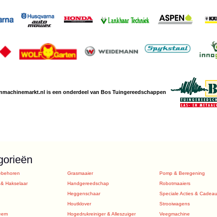
nmachine
markt.nl is een
onderdeel van Bos Tuingereedschappen
gorieën
ebehoren
Grasmaaier
Pomp & Beregening
 & Hakselaar
Handgereedschap
Robotmaaiers
Heggenschaar
Speciale Acties & Cadea
Houtklover
Strooiwagens
eem
Hogedrukreiniger & Alleszuiger
Veegmachine