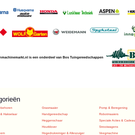
nmachine
markt.nl is een
onderdeel van Bos Tuingereedschappen
gorieën
ebehoren
Grasmaaier
Pomp & Beregening
 & Hakselaar
Handgereedschap
Robotmaaiers
Heggenschaar
Speciale Acties & Cadea
Houtklover
Strooiwagens
eem
Hogedrukreiniger & Alleszuiger
Veegmachine