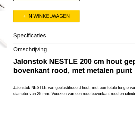
IN WINKELWAGEN
Specificaties
Productcode
960900
Omschrijving
EAN code
8712129609003
Productcode leverancier
960900
Jalonstok NESTLE 200 cm hout gepl
Afmetingen (l,b,h)
200 x 0 x 0 cm
bovenkant rood, met metalen punt
Jalonstok NESTLE van geplastificeerd hout, met een totale lengte v
diameter van 28 mm. Voorzien van een rode bovenkant rood en cilind