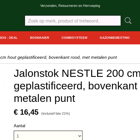
Verzenden, Retourneren en Herroeping
BOS - DEAL
BOSMAAIER
COMBISYSTEEM
GAZONBEMESTING
m hout geplastificeerd, bovenkant rood, met metalen punt
Jalonstok NESTLE 200 cm
geplastificeerd, bovenkant
metalen punt
€ 16,45
(inclusief btw 21%)
Aantal