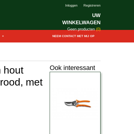
Inloggen
Registreren
UW
WINKELWAGEN
Geen producten
(0)
+
NEEM CONTACT MET MIJ OP
Ook interessant
 hout
 rood, met