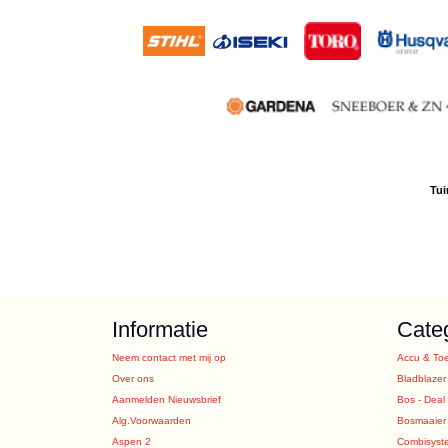
Tui
Informatie
Cate
Neem contact met mij op
Accu & To
Over ons
Bladblazer
Aanmelden Nieuwsbrief
Bos - Deal
Alg.Voorwaarden
Bosmaaier
Aspen 2
Combisyst