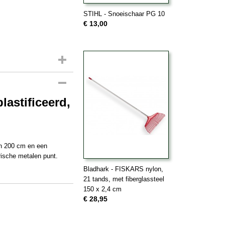
STIHL - Snoeischaar PG 10
€ 13,00
astificeerd,
an 200 cm en een
rische metalen punt.
Bladhark - FISKARS nylon,
21 tands, met fiberglassteel
150 x 2,4 cm
€ 28,95