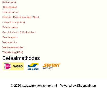
Kettingzaag
Klimmateriaal
Onkruidborstel
Onkruid - Groene aanslag - Spuit
Pomp & Beregening
Robotmaaiers
Speciale Acties & Cadeaubon
Strooiwagens
Veegmachine
Verticuteermachine
Werkkleding [PBM]
Betaalmethodes
© 2026 www.tuinmachinemarkt.nl - Powered by Shoppagina.nl