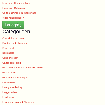
Reserveer Heggenschaar
Reserveer Motorzaag
Onze Showroom in Wassenaar
Videohandleidingen
Herroeping
Categorieën
Accu & Toebehoren
Bladblazer & Hakselaar
Bos - Deal
Bosmaaier
Combisysteem
Gazonbemesting
Gebruikte machines - REFURBISHED
Generatoren
Grondboor & Doorslijper
Grasmaaier
Handgereedschap
Heggenschaar
Houtklover
Hogedrukreiniger & Alleszuiger