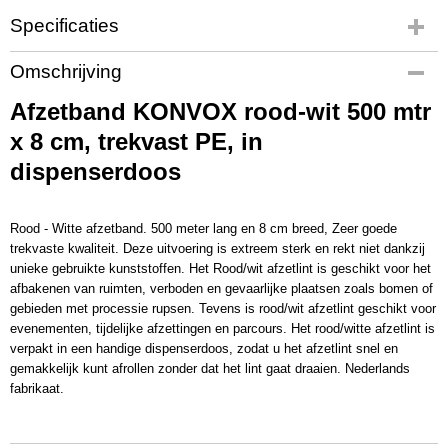
Specificaties
Productcode
Omschrijving
998900
Afzetband KONVOX rood-wit 500 mtr
EAN code
8713331110288
x 8 cm, trekvast PE, in
Productcode leverancier
dispenserdoos
998900
Rood - Witte afzetband. 500 meter lang en 8 cm breed, Zeer goede
trekvaste kwaliteit. Deze uitvoering is extreem sterk en rekt niet dankzij
unieke gebruikte kunststoffen. Het Rood/wit afzetlint is geschikt voor het
afbakenen van ruimten, verboden en gevaarlijke plaatsen zoals bomen of
gebieden met processie rupsen. Tevens is rood/wit afzetlint geschikt voor
evenementen, tijdelijke afzettingen en parcours. Het rood/witte afzetlint is
verpakt in een handige dispenserdoos, zodat u het afzetlint snel en
gemakkelijk kunt afrollen zonder dat het lint gaat draaien. Nederlands
fabrikaat.