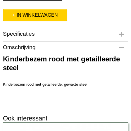
IN WINKELWAGEN
Specificaties
Productcode
Omschrijving
1470750
Kinderbezem rood met getailleerde
EAN code
8712129707501
steel
Productcode leverancier
1470750
Kinderbezem rood met getailleerde, gewaxte steel
Ook interessant