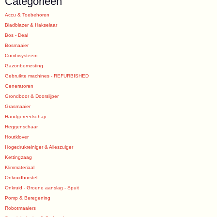
Categorieën
Accu & Toebehoren
Bladblazer & Hakselaar
Bos - Deal
Bosmaaier
Combisysteem
Gazonbemesting
Gebruikte machines - REFURBISHED
Generatoren
Grondboor & Doorslijper
Grasmaaier
Handgereedschap
Heggenschaar
Houtklover
Hogedrukreiniger & Alleszuiger
Kettingzaag
Klimmateriaal
Onkruidborstel
Onkruid - Groene aanslag - Spuit
Pomp & Beregening
Robotmaaiers