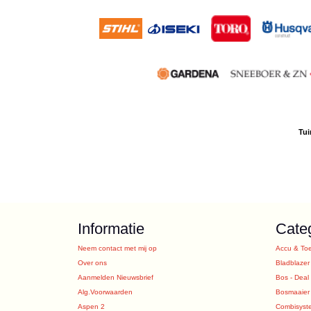
Tui
Informatie
Cate
Neem contact met mij op
Accu & To
Over ons
Bladblazer
Aanmelden Nieuwsbrief
Bos - Deal
Alg.Voorwaarden
Bosmaaier
Aspen 2
Combisyst