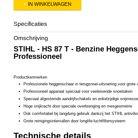
IN WINKELWAGEN
Specificaties
Productcode
42370112991
Omschrijving
Productcode leverancier
42370112991
STIHL - HS 87 T - Benzine Heggens
Professioneel
Productkenmerken
Professionele heggenschaar in terugsnoei-uitvoering voor grote
Professioneel apparaat speciaal voor veeleisende snoeitaken
Speciaal afgestemde aandrijfschakels en enkelzijdige snijmess
Hoge snijkracht door speciale overbrenging en mesgeometrie
Ook comfortabel bij langdurig gebruik dankzij het STIHL antivib
Grote reinigingsintervallen door longlife-luchtfiltersysteem
Technische details