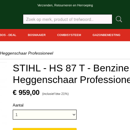
Verzenden, Retourneren en Herroeping
BOS - DEAL
BOSMAAIER
COMBISYSTEEM
GAZONBEMESTING
 Heggenschaar Professioneel
STIHL - HS 87 T - Benzine
Heggenschaar Profession
€ 959,00
(inclusief btw 21%)
Aantal