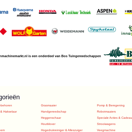
nmachine
markt.nl is een
onderdeel van Bos Tuingereedschappen
gorieën
ebehoren
Grasmaaier
Pomp & Beregening
 & Hakselaar
Handgereedschap
Robotmaaiers
Heggenschaar
Speciale Acties & Cadea
Houtklover
Strooiwagens
eem
Hogedrukreiniger & Alleszuiger
Veegmachine