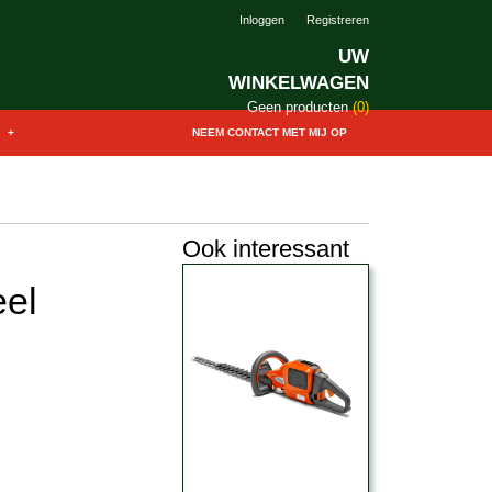
Inloggen
Registreren
UW
WINKELWAGEN
Geen producten
(0)
+
NEEM CONTACT MET MIJ OP
Ook interessant
eel