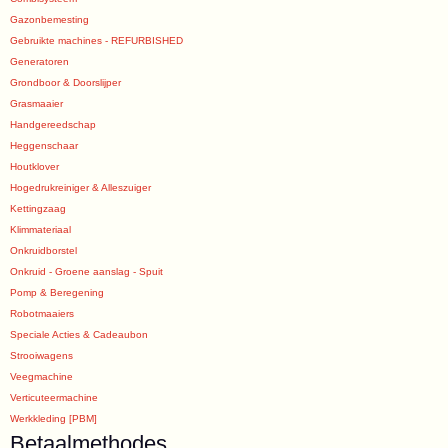
Gazonbemesting
Gebruikte machines - REFURBISHED
Generatoren
Grondboor & Doorslijper
Grasmaaier
Handgereedschap
Heggenschaar
Houtklover
Hogedrukreiniger & Alleszuiger
Kettingzaag
Klimmateriaal
Onkruidborstel
Onkruid - Groene aanslag - Spuit
Pomp & Beregening
Robotmaaiers
Speciale Acties & Cadeaubon
Strooiwagens
Veegmachine
Verticuteermachine
Werkkleding [PBM]
Betaalmethodes