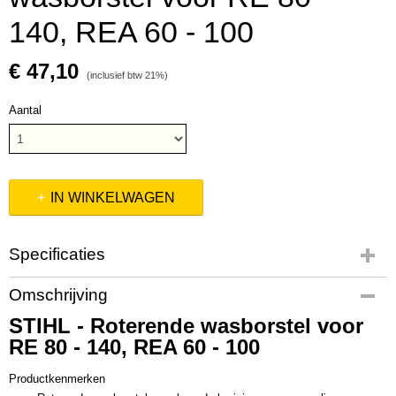
140, REA 60 - 100
€ 47,10
(inclusief btw 21%)
Aantal
IN WINKELWAGEN
Specificaties
Productcode
Omschrijving
49105005911
STIHL - Roterende wasborstel voor
Productcode leverancier
RE 80 - 140, REA 60 - 100
49105005911
Productkenmerken