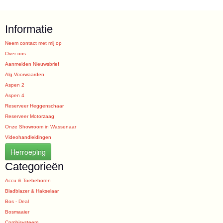
Informatie
Neem contact met mij op
Over ons
Aanmelden Nieuwsbrief
Alg.Voorwaarden
Aspen 2
Aspen 4
Reserveer Heggenschaar
Reserveer Motorzaag
Onze Showroom in Wassenaar
Videohandleidingen
Herroeping
Categorieën
Accu & Toebehoren
Bladblazer & Hakselaar
Bos - Deal
Bosmaaier
Combisysteem