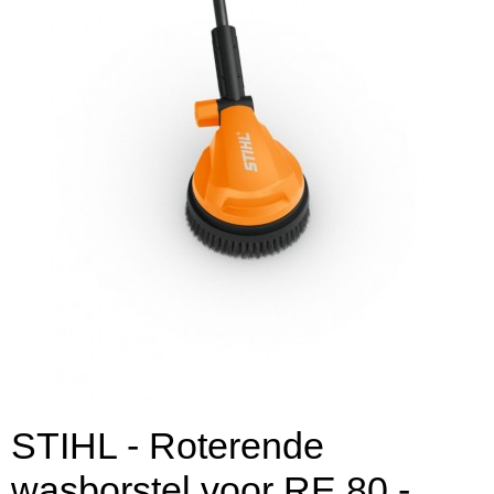
STIHL - Roterende
wasborstel voor RE 80 -