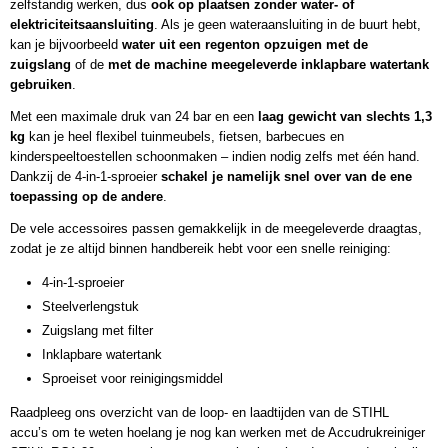
zelfstandig werken, dus
ook op plaatsen zonder water- of
elektriciteitsaansluiting
. Als je geen wateraansluiting in de buurt hebt,
kan je bijvoorbeeld
water uit een regenton opzuigen met de
zuigslang
of de
met de machine meegeleverde inklapbare watertank
gebruiken
.
Met een maximale druk van 24 bar en een
laag gewicht van slechts 1,3
kg
kan je heel flexibel tuinmeubels, fietsen, barbecues en
kinderspeeltoestellen schoonmaken – indien nodig zelfs met één hand.
Dankzij de 4-in-1-sproeier
schakel je namelijk snel over van de ene
toepassing op de andere
.
De vele accessoires passen gemakkelijk in de meegeleverde draagtas,
zodat je ze altijd binnen handbereik hebt voor een snelle reiniging:
4-in-1-sproeier
Steelverlengstuk
Zuigslang met filter
Inklapbare watertank
Sproeiset voor reinigingsmiddel
Raadpleeg ons overzicht van de
loop- en laadtijden van de STIHL
accu’s
om te weten hoelang je nog kan werken met de Accudrukreiniger