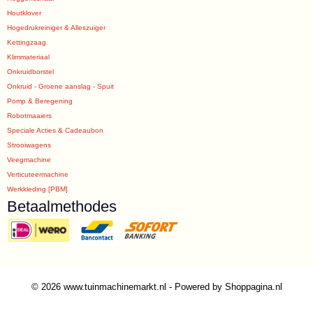
Houtklover
Hogedrukreiniger & Alleszuiger
Kettingzaag
Klimmateriaal
Onkruidborstel
Onkruid - Groene aanslag - Spuit
Pomp & Beregening
Robotmaaiers
Speciale Acties & Cadeaubon
Strooiwagens
Veegmachine
Verticuteermachine
Werkkleding [PBM]
Betaalmethodes
© 2026 www.tuinmachinemarkt.nl - Powered by Shoppagina.nl