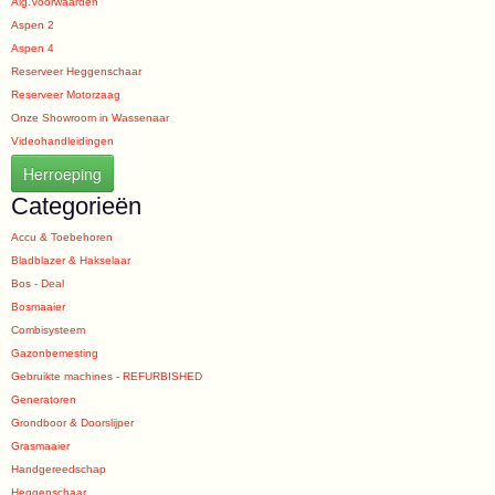
Alg.Voorwaarden
Aspen 2
Aspen 4
Reserveer Heggenschaar
Reserveer Motorzaag
Onze Showroom in Wassenaar
Videohandleidingen
Herroeping
Categorieën
Accu & Toebehoren
Bladblazer & Hakselaar
Bos - Deal
Bosmaaier
Combisysteem
Gazonbemesting
Gebruikte machines - REFURBISHED
Generatoren
Grondboor & Doorslijper
Grasmaaier
Handgereedschap
Heggenschaar