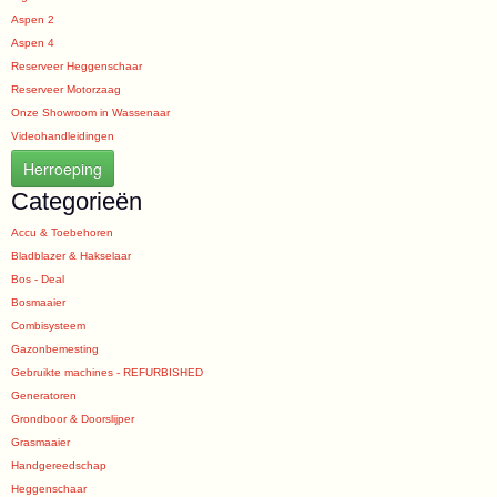
Aspen 2
Aspen 4
Reserveer Heggenschaar
Reserveer Motorzaag
Onze Showroom in Wassenaar
Videohandleidingen
Herroeping
Categorieën
Accu & Toebehoren
Bladblazer & Hakselaar
Bos - Deal
Bosmaaier
Combisysteem
Gazonbemesting
Gebruikte machines - REFURBISHED
Generatoren
Grondboor & Doorslijper
Grasmaaier
Handgereedschap
Heggenschaar