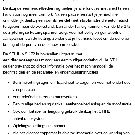
Dankzij de
eenhendelbediening
bedien je alle functies met slechts één
hand voor nog meer comfort. Na een pauze herstart je je machine
onmiddellijk dankzij een
combihendel met stopfunctie
die automatisch
terugveert naar de werkstand. Een ander handig kenmerk van de MS 172:
de
zijdelingse kettingspanner
zorgt voor het
veilig en gemakkelijk
aanspannen van de ketting
, zonder dat je het risico loopt om de scherpe
ketting of de punt van de klauw aan te raken.
De STIHL MS 172 is bovendien uitgerust met
een
diagnoseapparaat
voor een eenvoudiger onderhoud. Je STIHL
dealer ontvangt zo direct informatie over het machinemodel, de
bedrijfstijden en de reparatie- en onderhoudsinstructies.
Benzinekettingzagen om haardhout te zagen en voor het onderhoud
van percelen
Voor privégebruikers en handwerkers
Eenvoudige bediening dankzij eenhendelbediening en de stopfunctie
Ook comfortabel bij langdurig gebruik dankzij het STIHL
antivibratiesysteem
Zijdelingse kettingsnelspanner
Via het diagnoseapparaat is diverse informatie over de werking van