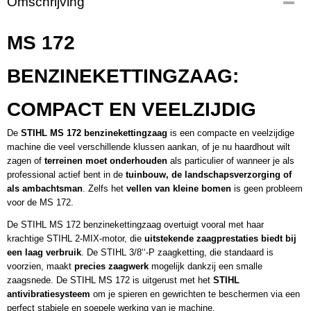
Omschrijving
11482000241 (30cm) 11482000241 (35cm)
MS 172
BENZINEKETTINGZAAG:
COMPACT EN VEELZIJDIG
De
STIHL MS 172 benzinekettingzaag
is een compacte en veelzijdige
machine die veel verschillende klussen aankan, of je nu
haardhout wilt
zagen
of
terreinen moet onderhouden
als particulier of wanneer je als
professional actief bent in de
tuinbouw, de landschapsverzorging of
als ambachtsman
. Zelfs het
vellen van kleine bomen
is geen probleem
voor de MS 172.
De STIHL MS 172 benzinekettingzaag overtuigt vooral met haar
krachtige
STIHL 2-MIX-motor
, die
uitstekende zaagprestaties biedt bij
een laag verbruik
. De
STIHL 3/8‘‘-P zaagketting
, die standaard is
voorzien, maakt
precies zaagwerk
mogelijk dankzij een smalle
zaagsnede. De STIHL MS 172 is uitgerust met het
STIHL
antivibratiesysteem
om je spieren en gewrichten te beschermen via een
perfect stabiele en soepele werking van je machine.