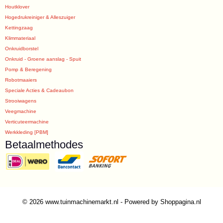
Houtklover
Hogedrukreiniger & Alleszuiger
Kettingzaag
Klimmateriaal
Onkruidborstel
Onkruid - Groene aanslag - Spuit
Pomp & Beregening
Robotmaaiers
Speciale Acties & Cadeaubon
Strooiwagens
Veegmachine
Verticuteermachine
Werkkleding [PBM]
Betaalmethodes
© 2026 www.tuinmachinemarkt.nl - Powered by Shoppagina.nl