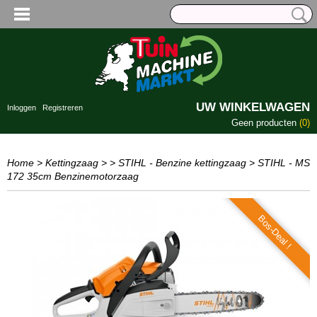
UW WINKELWAGEN
Inloggen
Registreren
Geen producten
(0)
Home
>
Kettingzaag
>
> STIHL - Benzine kettingzaag
>
STIHL - MS
172 35cm Benzinemotorzaag
Bos-Deal !