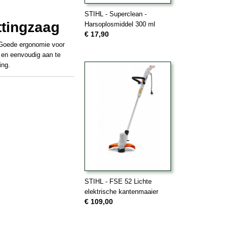
STIHL - Superclean -
ttingzaag
Harsoplosmiddel 300 ml
€ 17,90
 Goede ergonomie voor
g en eenvoudig aan te
ing.
STIHL - FSE 52 Lichte
elektrische kantenmaaier
€ 109,00