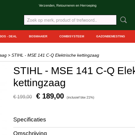
Verzenden, Retourneren en Herroeping
BOS - DEAL
BOSMAAIER
COMBISYSTEEM
GAZONBEMESTING
zaag
>
STIHL - MSE 141 C-Q Elektrische kettingzaag
STIHL - MSE 141 C-Q Elek
kettingzaag
€ 189,00
€ 199,00
(inclusief btw 21%)
Specificaties
Productcode
12082000304
Omschrijving