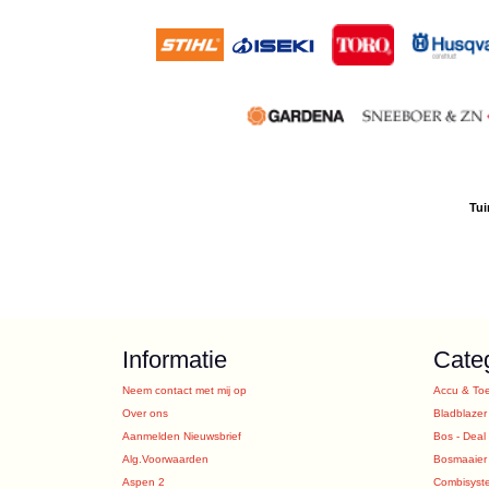
Tui
Informatie
Cate
Neem contact met mij op
Accu & To
Over ons
Bladblazer
Aanmelden Nieuwsbrief
Bos - Deal
Alg.Voorwaarden
Bosmaaier
Aspen 2
Combisyst