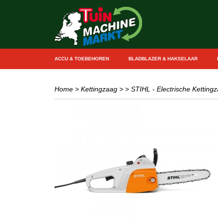
ACCU & TOEBEHOREN
BLADBLAZER & HAKSELAAR
Home
>
Kettingzaag
>
> STIHL - Electrische Ketting