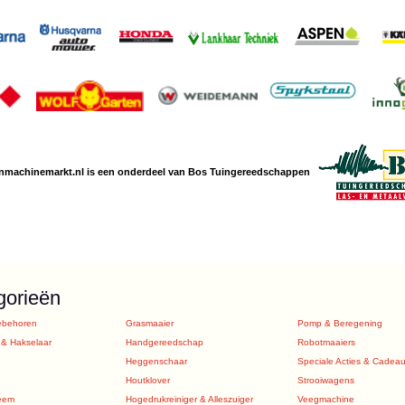
nmachine
markt.nl is een
onderdeel van Bos Tuingereedschappen
gorieën
ebehoren
Grasmaaier
Pomp & Beregening
 & Hakselaar
Handgereedschap
Robotmaaiers
Heggenschaar
Speciale Acties & Cadea
Houtklover
Strooiwagens
eem
Hogedrukreiniger & Alleszuiger
Veegmachine