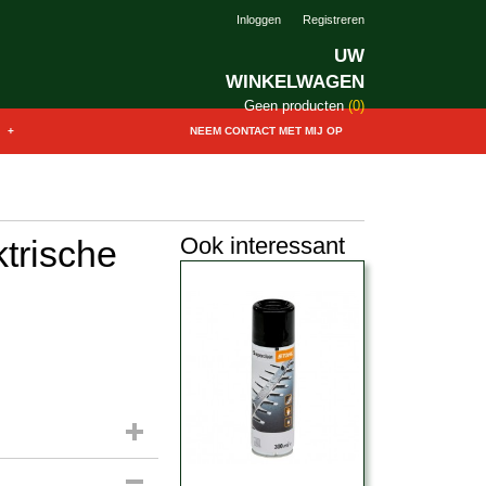
Inloggen
Registreren
UW
WINKELWAGEN
Geen producten
(0)
+
NEEM CONTACT MET MIJ OP
Ook interessant
trische