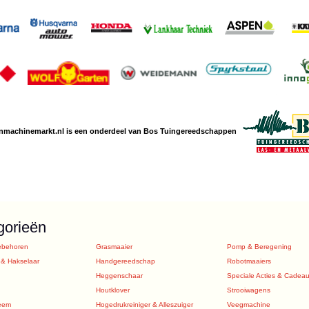
nmachine
markt.nl is een
onderdeel van Bos Tuingereedschappen
gorieën
ebehoren
Grasmaaier
Pomp & Beregening
 & Hakselaar
Handgereedschap
Robotmaaiers
Heggenschaar
Speciale Acties & Cadea
Houtklover
Strooiwagens
eem
Hogedrukreiniger & Alleszuiger
Veegmachine