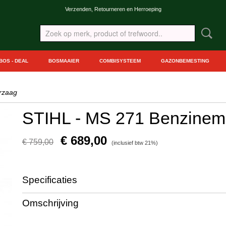
Verzenden, Retourneren en Herroeping
BOS - DEAL
BOSMAAIER
COMBISYSTEEM
GAZONBEMESTING
rzaag
STIHL - MS 271 Benzinem
€ 689,00
€ 759,00
(inclusief btw 21%)
Specificaties
Productcode
1143-582
Omschrijving
Productcode leverancier
11412000644 (35 cm)