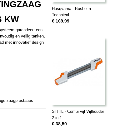
TINGZAAG
Husqvarna - Boshelm
Technical
6 KW
€ 169,99
rsysteem garandeert een
nvoudig en veilig tanken,
ad met innovatief design
oge zaagprestaties
STIHL - Combi vijl Vijlhouder
2-in-1
€ 38,50