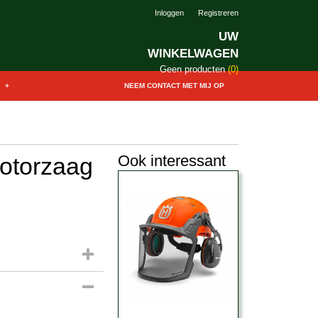
Inloggen
Registreren
UW
WINKELWAGEN
Geen producten
(0)
+
NEEM CONTACT MET MIJ OP
Ook interessant
otorzaag
 11412000645 (40 cm)