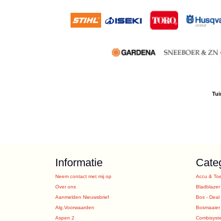
Tui
Informatie
Cate
Neem contact met mij op
Accu & To
Over ons
Bladblazer
Aanmelden Nieuwsbrief
Bos - Deal
Alg.Voorwaarden
Bosmaaier
Aspen 2
Combisyst