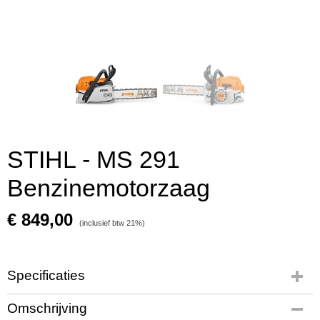
STIHL - MS 291
Benzinemotorzaag
€ 849,00
(inclusief btw 21%)
Specificaties
Productcode
Omschrijving
861-575