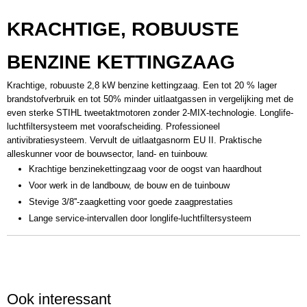
Productcode leverancier
KRACHTIGE, ROBUUSTE
11412000197 (40 cm) 11412000198 (45 cm)
Netto gewicht
BENZINE KETTINGZAAG
5,60 Kg
Bruto gewicht
Krachtige, robuuste 2,8 kW benzine kettingzaag. Een tot 20 % lager
5,60 Kg
brandstofverbruik en tot 50% minder uitlaatgassen in vergelijking met de
even sterke STIHL tweetaktmotoren zonder 2-MIX-technologie. Longlife-
luchtfiltersysteem met voorafscheiding. Professioneel
antivibratiesysteem. Vervult de uitlaatgasnorm EU II. Praktische
alleskunner voor de bouwsector, land- en tuinbouw.
Krachtige benzinekettingzaag voor de oogst van haardhout
Voor werk in de landbouw, de bouw en de tuinbouw
Stevige 3/8''-zaagketting voor goede zaagprestaties
Lange service-intervallen door longlife-luchtfiltersysteem
Ook interessant