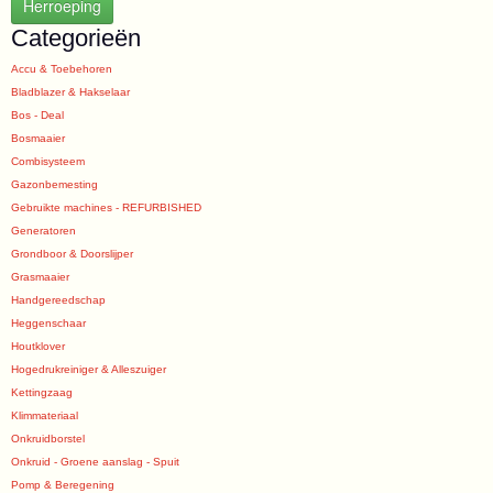
Herroeping
Categorieën
Accu & Toebehoren
Bladblazer & Hakselaar
Bos - Deal
Bosmaaier
Combisysteem
Gazonbemesting
Gebruikte machines - REFURBISHED
Generatoren
Grondboor & Doorslijper
Grasmaaier
Handgereedschap
Heggenschaar
Houtklover
Hogedrukreiniger & Alleszuiger
Kettingzaag
Klimmateriaal
Onkruidborstel
Onkruid - Groene aanslag - Spuit
Pomp & Beregening