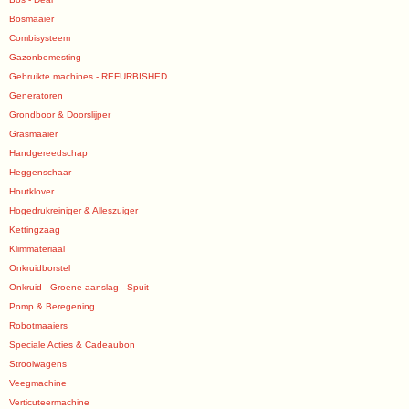
Bosmaaier
Combisysteem
Gazonbemesting
Gebruikte machines - REFURBISHED
Generatoren
Grondboor & Doorslijper
Grasmaaier
Handgereedschap
Heggenschaar
Houtklover
Hogedrukreiniger & Alleszuiger
Kettingzaag
Klimmateriaal
Onkruidborstel
Onkruid - Groene aanslag - Spuit
Pomp & Beregening
Robotmaaiers
Speciale Acties & Cadeaubon
Strooiwagens
Veegmachine
Verticuteermachine