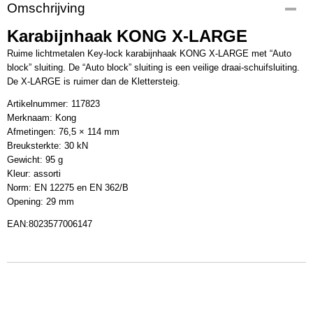
Productcode
Omschrijving
117823
Karabijnhaak KONG X-LARGE
EAN code
8023577006147
Ruime lichtmetalen Key-lock karabijnhaak
KONG
X-
LARGE
met “Auto
Productcode leverancier
block” sluiting. De “Auto block” sluiting is een veilige draai-schuifsluiting.
117823
De X-
LARGE
is ruimer dan de Klettersteig.
Netto gewicht
Artikelnummer: 117823
0,10 Kg
Merknaam: Kong
Bruto gewicht
Afmetingen: 76,5 × 114 mm
0,10 Kg
Breuksterkte: 30 kN
Gewicht: 95 g
Kleur: assorti
Norm: EN 12275 en EN 362/B
Opening: 29 mm
EAN
:8023577006147