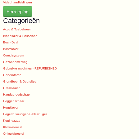
Videohandleidingen
Herroeping
Categorieën
Accu & Toebehoren
Bladblazer & Hakselaar
Bos - Deal
Bosmaaier
Combisysteem
Gazonbemesting
Gebruikte machines - REFURBISHED
Generatoren
Grondboor & Doorslijper
Grasmaaier
Handgereedschap
Heggenschaar
Houtklover
Hogedrukreiniger & Alleszuiger
Kettingzaag
Klimmateriaal
Onkruidborstel