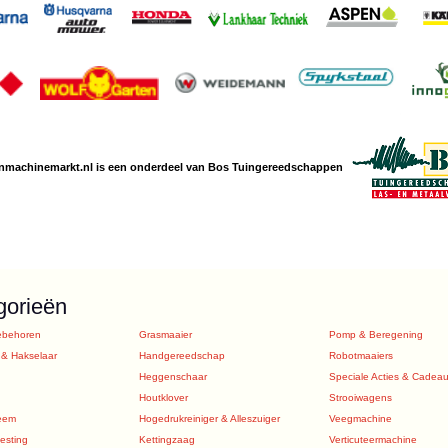
nmachine
markt.nl is een
onderdeel van Bos Tuingereedschappen
gorieën
ebehoren
Grasmaaier
Pomp & Beregening
 & Hakselaar
Handgereedschap
Robotmaaiers
Heggenschaar
Speciale Acties & Cadea
Houtklover
Strooiwagens
eem
Hogedrukreiniger & Alleszuiger
Veegmachine
sting
Kettingzaag
Verticuteermachine