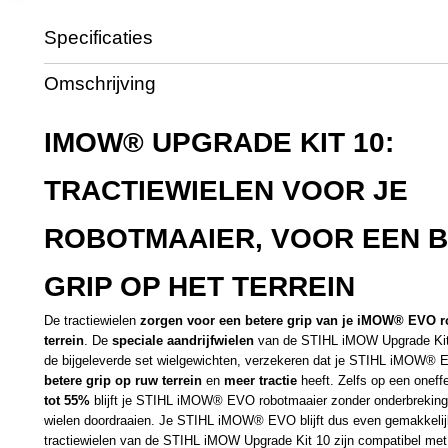
Specificaties
Productcode leverancier
IA01 007 4700
Omschrijving
IMOW® UPGRADE KIT 10:
TRACTIEWIELEN VOOR JE
ROBOTMAAIER, VOOR EEN 
GRIP OP HET TERREIN
De tractiewielen
zorgen voor een betere grip van je iMOW® EVO r
terrein
. De
speciale aandrijfwielen
van de STIHL iMOW Upgrade Kit 
de bijgeleverde set wielgewichten, verzekeren dat je STIHL iMOW®
betere grip op ruw terrein
en
meer tractie
heeft. Zelfs op een onef
tot 55%
blijft je STIHL iMOW® EVO robotmaaier zonder onderbreking
wielen doordraaien. Je STIHL iMOW® EVO blijft dus even gemakkeli
tractiewielen van de STIHL iMOW Upgrade Kit 10 zijn compatibel me