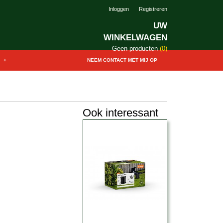
Inloggen
Registreren
UW
WINKELWAGEN
Geen producten
(0)
+
NEEM CONTACT MET MIJ OP
Ook interessant