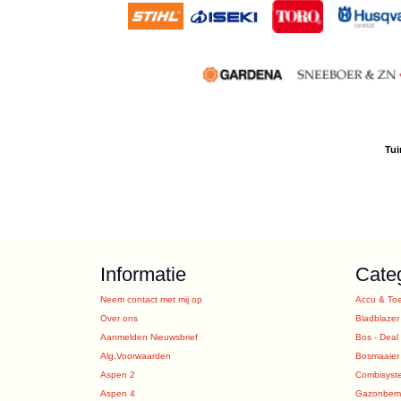
Tui
Informatie
Cate
Neem contact met mij op
Accu & To
Over ons
Bladblazer
Aanmelden Nieuwsbrief
Bos - Deal
Alg.Voorwaarden
Bosmaaier
Aspen 2
Combisyst
Aspen 4
Gazonbeme