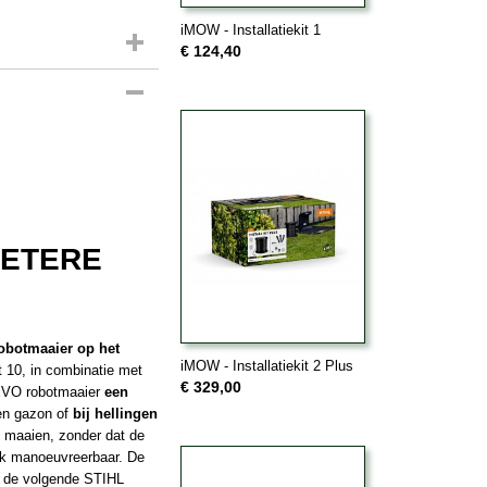
iMOW - Installatiekit 1
€ 124,40
BETERE
obotmaaier op het
iMOW - Installatiekit 2 Plus
10, in combinatie met
€ 329,00
 EVO robotmaaier
een
fen gazon of
bij hellingen
 maaien, zonder dat de
jk manoeuvreerbaar. De
t de volgende STIHL