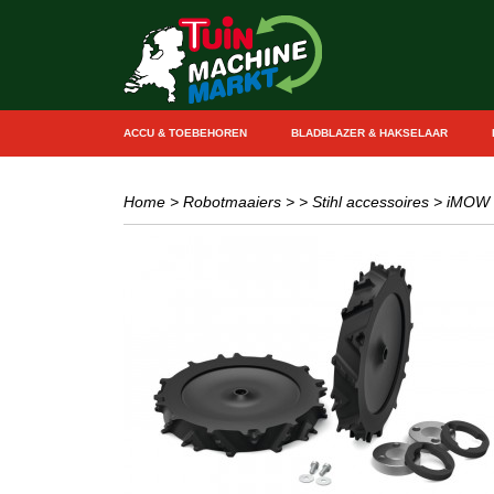
ACCU & TOEBEHOREN
BLADBLAZER & HAKSELAAR
Home
>
Robotmaaiers
>
> Stihl accessoires
>
iMOW -