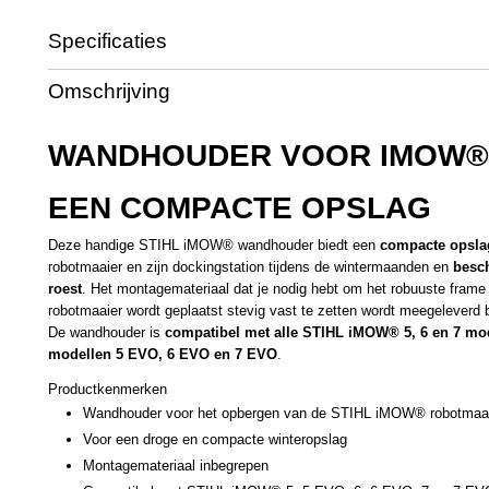
Specificaties
Productcode leverancier
IA00 500 2300
Omschrijving
WANDHOUDER VOOR IMOW®
EEN COMPACTE OPSLAG
Deze handige STIHL iMOW® wandhouder biedt een
compacte opsla
robotmaaier en zijn dockingstation tijdens de wintermaanden en
besc
roest
. Het montagemateriaal dat je nodig hebt om het robuuste fra
robotmaaier wordt geplaatst stevig vast te zetten wordt meegeleverd
De wandhouder is
compatibel met alle STIHL iMOW® 5, 6 en 7 mo
modellen 5 EVO, 6 EVO en 7 EVO
.
Productkenmerken
Wandhouder voor het opbergen van de STIHL iMOW® robotmaaier
Voor een droge en compacte winteropslag
Montagemateriaal inbegrepen