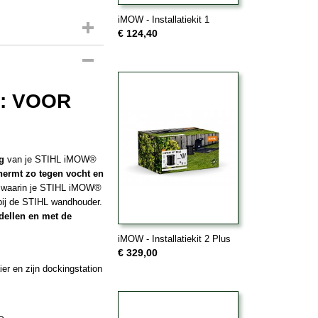
iMOW - Installatiekit 1
€ 124,40
: VOOR
g
van je STIHL iMOW®
hermt zo tegen vocht en
me waarin je STIHL iMOW®
 bij de STIHL wandhouder.
dellen en met de
iMOW - Installatiekit 2 Plus
€ 329,00
 en zijn dockingstation