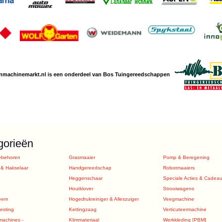
nmachine
markt.nl is een
onderdeel van Bos Tuingereedschappen
gorieën
ebehoren
Grasmaaier
Pomp & Beregening
 & Hakselaar
Handgereedschap
Robotmaaiers
Heggenschaar
Speciale Acties & Cadea
Houtklover
Strooiwagens
eem
Hogedrukreiniger & Alleszuiger
Veegmachine
sting
Kettingzaag
Verticuteermachine
machines -
Klimmateriaal
Werkkleding [PBM]