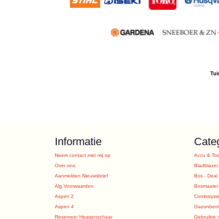
Tui
Informatie
Cate
Neem contact met mij op
Accu & To
Over ons
Bladblazer
Aanmelden Nieuwsbrief
Bos - Deal
Alg.Voorwaarden
Bosmaaier
Aspen 2
Combisyst
Aspen 4
Gazonbeme
Reserveer Heggenschaar
Gebruikte 