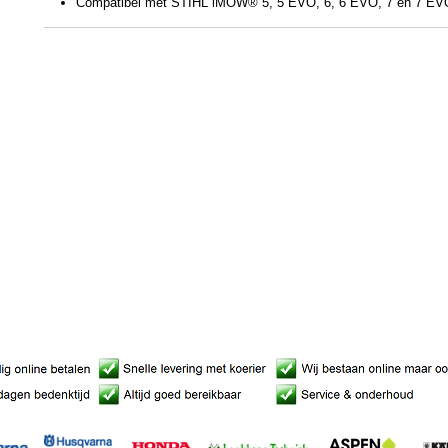
Compatibel met STIHL iMOW® 5, 5 EVO, 6, 6 EVO, 7 en 7 EV