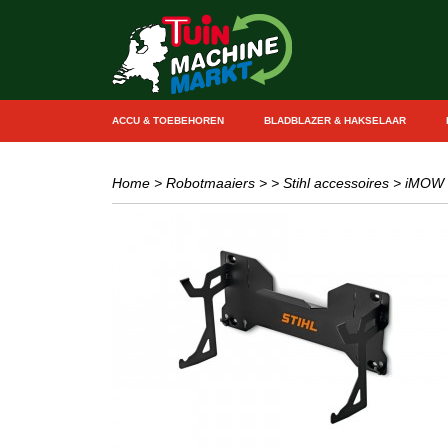
ACCU & TOEBEHOREN
BLADBLAZER & HAKSELAAR
Home
>
Robotmaaiers
>
> Stihl accessoires
>
iMOW 