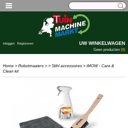
UW WINKELWAGEN
Inloggen
Registreren
Geen producten
(0)
Home
>
Robotmaaiers
>
> Stihl accessoires
>
iMOW - Care &
Clean kit