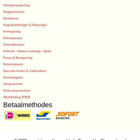
Handgereedschap
Heggenschaar
Houtklover
Hogedrukreiniger & Alleszuiger
Kettingzaag
Klimmateriaal
Onkruidborstel
Onkruid - Groene aanslag - Spuit
Pomp & Beregening
Robotmaaiers
Speciale Acties & Cadeaubon
Strooiwagens
Veegmachine
Verticuteermachine
Werkkleding [PBM]
Betaalmethodes