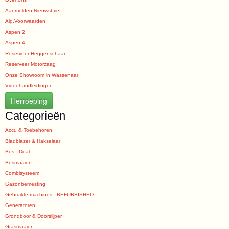
Aanmelden Nieuwsbrief
Alg.Voorwaarden
Aspen 2
Aspen 4
Reserveer Heggenschaar
Reserveer Motorzaag
Onze Showroom in Wassenaar
Videohandleidingen
Herroeping
Categorieën
Accu & Toebehoren
Bladblazer & Hakselaar
Bos - Deal
Bosmaaier
Combisysteem
Gazonbemesting
Gebruikte machines - REFURBISHED
Generatoren
Grondboor & Doorslijper
Grasmaaier