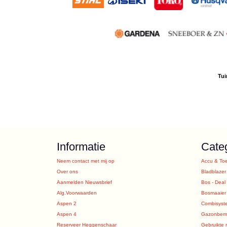
Tui
Informatie
Cate
Neem contact met mij op
Accu & To
Over ons
Bladblazer
Aanmelden Nieuwsbrief
Bos - Deal
Alg.Voorwaarden
Bosmaaier
Aspen 2
Combisyst
Aspen 4
Gazonbeme
Reserveer Heggenschaar
Gebruikte 