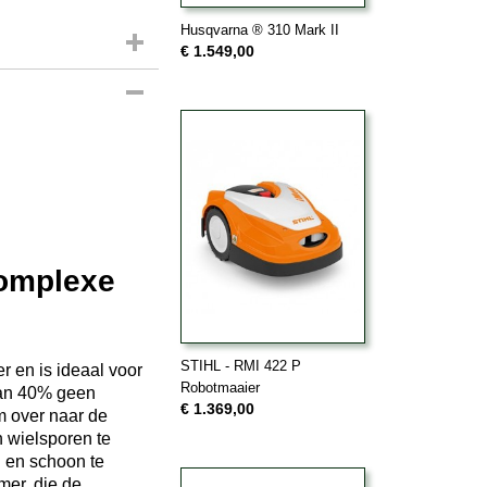
Husqvarna ® 310 Mark II
€ 1.549,00
complexe
STIHL - RMI 422 P
 en is ideaal voor
Robotmaaier
 van 40% geen
€ 1.369,00
m over naar de
 wielsporen te
n en schoon te
mer, die de