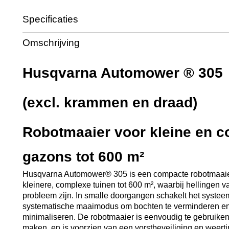
Specificaties
Productcode leverancier
967974012
Omschrijving
Husqvarna Automower ® 305
(excl. krammen en draad)
Robotmaaier voor kleine en 
gazons tot 600 m²
Husqvarna Automower® 305 is een compacte robotmaaier
kleinere, complexe tuinen tot 600 m², waarbij hellingen
probleem zijn. In smalle doorgangen schakelt het systee
systematische maaimodus om bochten te verminderen en
minimaliseren. De robotmaaier is eenvoudig te gebruike
maken, en is voorzien van een vorstbeveiliging en weerti