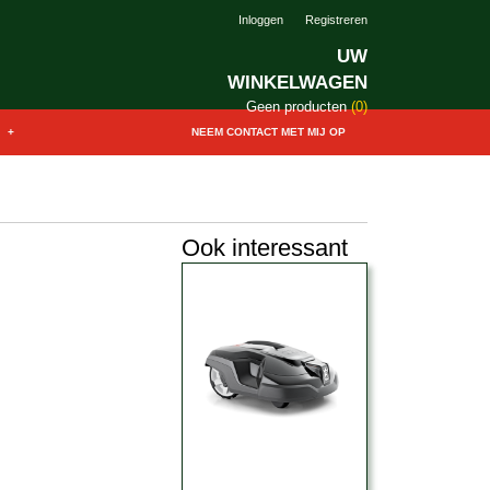
Inloggen
Registreren
UW
WINKELWAGEN
Geen producten
(0)
+
NEEM CONTACT MET MIJ OP
Ook interessant