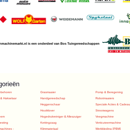
nmachine
markt.nl is een
onderdeel van Bos Tuingereedschappen
gorieën
ebehoren
Grasmaaier
Pomp & Beregening
 & Hakselaar
Handgereedschap
Robotmaaiers
Heggenschaar
Speciale Acties & Cadea
Houtklover
Strooiwagens
eem
Hogedrukreiniger & Alleszuiger
Veegmachine
sting
Kettingzaag
Verticuteermachine
machines -
Klimmateriaal
Werkkleding [PBM]