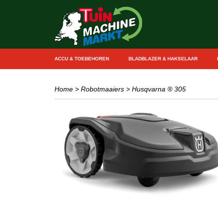
ACCU & TOEBEHOREN
BLADBLAZER & HAKSELAAR
Home
>
Robotmaaiers
>
Husqvarna ® 305