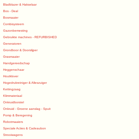
Bladblazer & Hakselaar
Bos - Deal
Bosmaaier
Combisysteem
Gazonbemesting
Gebruikte machines - REFURBISHED
Generatoren
Grondboor & Doorslijper
Grasmaaier
Handgereedschap
Heggenschaar
Houtklover
Hogedrukreiniger & Alleszuiger
Kettingzaag
Klimmateriaal
Onkruidborstel
Onkruid - Groene aanslag - Spuit
Pomp & Beregening
Robotmaaiers
Speciale Acties & Cadeaubon
Strooiwagens