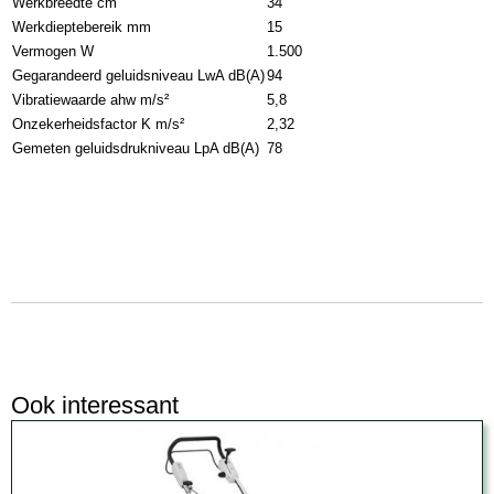
Werkbreedte cm
34
Werkdieptebereik mm
15
Vermogen W
1.500
Gegarandeerd geluidsniveau LwA dB(A)
94
Vibratiewaarde ahw m/s²
5,8
Onzekerheidsfactor K m/s²
2,32
Gemeten geluidsdrukniveau LpA dB(A)
78
Ook interessant