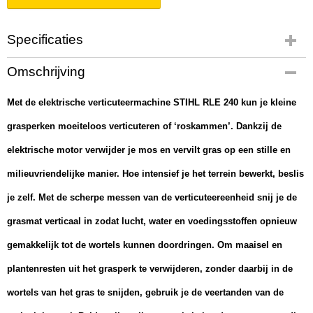
Specificaties
Productcode
Omschrijving
62910115610
Productcode leverancier
Met de elektrische verticuteermachine STIHL RLE 240 kun je kleine
62910115610
grasperken moeiteloos verticuteren of ‘roskammen’. Dankzij de
Netto gewicht
33,00 Kg
elektrische motor verwijder je mos en vervilt gras op een stille en
Bruto gewicht
33,00 Kg
milieuvriendelijke manier. Hoe intensief je het terrein bewerkt, beslis
je zelf. Met de scherpe messen van de verticuteereenheid snij je de
grasmat verticaal in zodat lucht, water en voedingsstoffen opnieuw
gemakkelijk tot de wortels kunnen doordringen. Om maaisel en
plantenresten uit het grasperk te verwijderen, zonder daarbij in de
wortels van het gras te snijden, gebruik je de veertanden van de