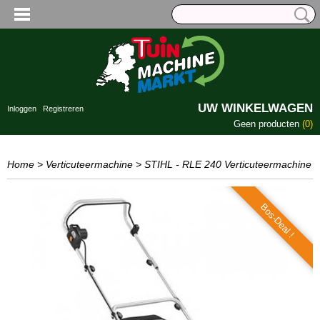
UW WINKELWAGEN
Inloggen
Registreren
Geen producten
(0)
Home
>
Verticuteermachine
>
STIHL - RLE 240 Verticuteermachine
Bos-Deal !