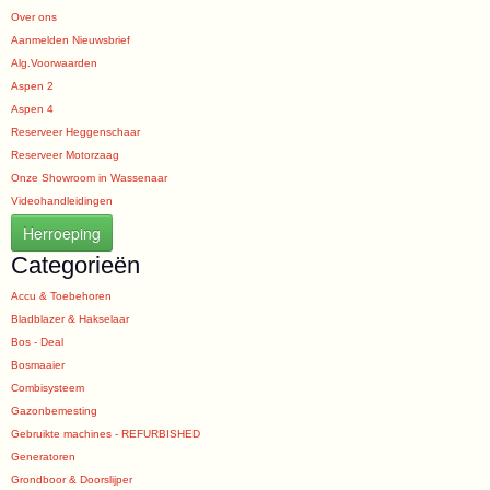
Over ons
Aanmelden Nieuwsbrief
Alg.Voorwaarden
Aspen 2
Aspen 4
Reserveer Heggenschaar
Reserveer Motorzaag
Onze Showroom in Wassenaar
Videohandleidingen
Herroeping
Categorieën
Accu & Toebehoren
Bladblazer & Hakselaar
Bos - Deal
Bosmaaier
Combisysteem
Gazonbemesting
Gebruikte machines - REFURBISHED
Generatoren
Grondboor & Doorslijper