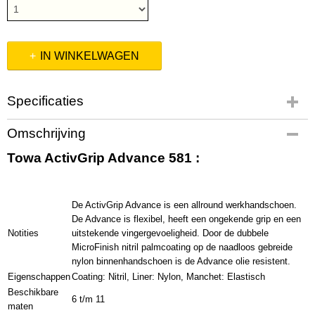
IN WINKELWAGEN
Specificaties
Productcode leverancier
Omschrijving
100-101-001
Towa ActivGrip Advance 581 :
De ActivGrip Advance is een allround werkhandschoen.
De Advance is flexibel, heeft een ongekende grip en een
Notities
uitstekende vingergevoeligheid. Door de dubbele
MicroFinish nitril palmcoating op de naadloos gebreide
nylon binnenhandschoen is de Advance olie resistent.
Eigenschappen
Coating: Nitril, Liner: Nylon, Manchet: Elastisch
Beschikbare
6 t/m 11
maten