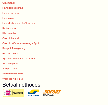
Grasmaaier
Handgereedschap
Heggenschaar
Houtklover
Hogedrukreiniger & Alleszuiger
Kettingzaag
Klimmateriaal
Onkruidborstel
Onkruid - Groene aanslag - Spuit
Pomp & Beregening
Robotmaaiers
Speciale Acties & Cadeaubon
Strooiwagens
Veegmachine
Verticuteermachine
Werkkleding [PBM]
Betaalmethodes