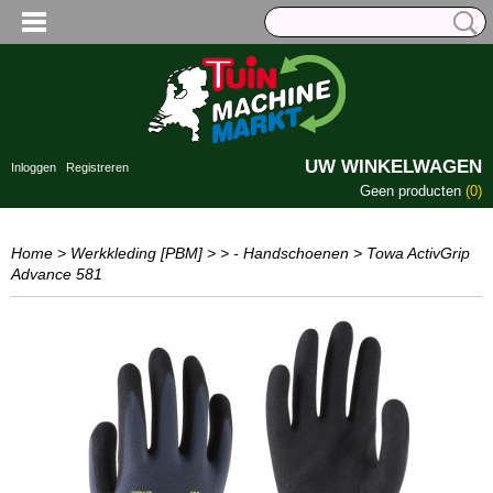
UW WINKELWAGEN
Inloggen
Registreren
Geen producten
(0)
Home
>
Werkkleding [PBM]
>
> - Handschoenen
>
Towa ActivGrip
Advance 581