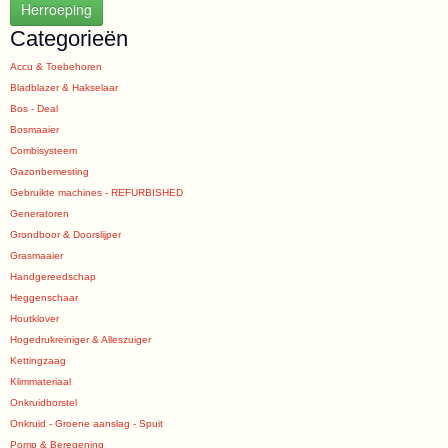
Herroeping
Categorieën
Accu & Toebehoren
Bladblazer & Hakselaar
Bos - Deal
Bosmaaier
Combisysteem
Gazonbemesting
Gebruikte machines - REFURBISHED
Generatoren
Grondboor & Doorslijper
Grasmaaier
Handgereedschap
Heggenschaar
Houtklover
Hogedrukreiniger & Alleszuiger
Kettingzaag
Klimmateriaal
Onkruidborstel
Onkruid - Groene aanslag - Spuit
Pomp & Beregening