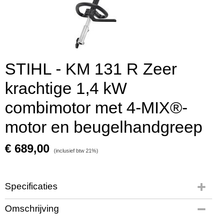
STIHL - KM 131 R Zeer
krachtige 1,4 kW
combimotor met 4-MIX®-
motor en beugelhandgreep
€ 689,00
(inclusief btw 21%)
Specificaties
Productcode
Omschrijving
4180 200 0165