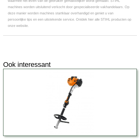
waarmee het leven van de gebruiker gemakkelijker wordt gemaakt. STIHL
machines
worden uitsluitend verkocht door gespecialiseerde vakhandelaars. Op
deze manier
worden machines startklaar overhandigd en geniet u van
persoonlijke tips en een
uitstekende service. Ontdek hier alle STIHL producten op
onze website.
Ook interessant