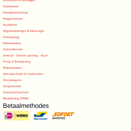
Grondboor & Doorslijper
Grasmaaier
Handgereedschap
Heggenschaar
Houtklover
Hogedrukreiniger & Alleszuiger
Kettingzaag
Klimmateriaal
Onkruidborstel
Onkruid - Groene aanslag - Spuit
Pomp & Beregening
Robotmaaiers
Speciale Acties & Cadeaubon
Strooiwagens
Veegmachine
Verticuteermachine
Werkkleding [PBM]
Betaalmethodes