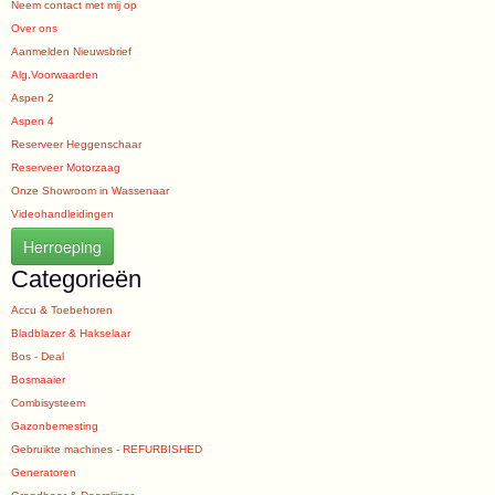
Neem contact met mij op
Over ons
Aanmelden Nieuwsbrief
Alg.Voorwaarden
Aspen 2
Aspen 4
Reserveer Heggenschaar
Reserveer Motorzaag
Onze Showroom in Wassenaar
Videohandleidingen
Herroeping
Categorieën
Accu & Toebehoren
Bladblazer & Hakselaar
Bos - Deal
Bosmaaier
Combisysteem
Gazonbemesting
Gebruikte machines - REFURBISHED
Generatoren