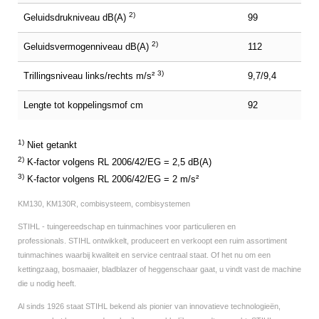
2)
Geluidsdrukniveau dB(A)
99
2)
Geluidsvermogenniveau dB(A)
112
3)
Trillingsniveau links/rechts m/s²
9,7/9,4
Lengte tot koppelingsmof cm
92
1)
Niet getankt
2)
K-factor volgens RL 2006/42/EG = 2,5 dB(A)
3)
K-factor volgens RL 2006/42/EG = 2 m/s²
KM130, KM130R, combisysteem, combisystemen
STIHL - tuingereedschap en tuinmachines voor particulieren en
professionals.
STIHL ontwikkelt, produceert en verkoopt een ruim assortiment
tuinmachines
waarbij kwaliteit en service centraal staat. Of het nu om een
kettingzaag,
bosmaaier, bladblazer of heggenschaar gaat, u vindt vast de machine
die u
nodig heeft.
Al sinds 1926 staat STIHL bekend als pionier van innovatieve technologieën,