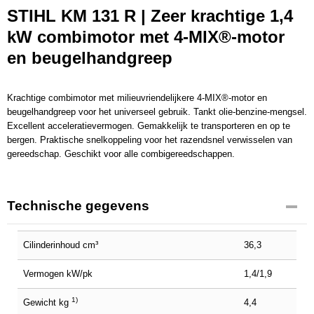
STIHL KM 131 R | Zeer krachtige 1,4
Productcode leverancier
4180 200 0165
kW combimotor met 4-MIX®-motor
Netto gewicht
en beugelhandgreep
5,00 Kg
Krachtige combimotor met milieuvriendelijkere 4-MIX®-motor en
beugelhandgreep voor het universeel gebruik. Tankt olie-benzine-mengsel.
Excellent acceleratievermogen. Gemakkelijk te transporteren en op te
bergen. Praktische snelkoppeling voor het razendsnel verwisselen van
gereedschap. Geschikt voor alle combigereedschappen.
Technische gegevens
Cilinderinhoud cm³
36,3
Vermogen kW/pk
1,4/1,9
1)
Gewicht kg
4,4