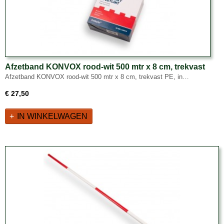
Afzetband KONVOX rood-wit 500 mtr x 8 cm, trekvast
PE, in dispenserdoos
Afzetband KONVOX rood-wit 500 mtr x 8 cm, trekvast PE, in…
€ 27,50
IN WINKELWAGEN