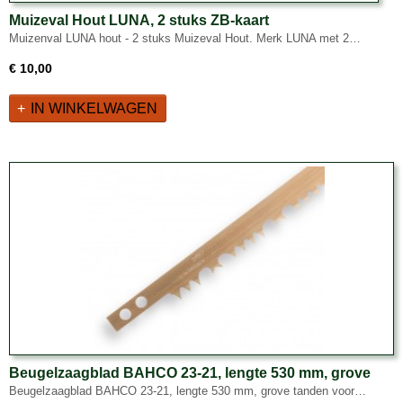
Muizeval Hout LUNA, 2 stuks ZB-kaart
Muizenval LUNA hout - 2 stuks Muizeval Hout. Merk LUNA met 2…
€ 10,00
IN WINKELWAGEN
Beugelzaagblad BAHCO 23-21, lengte 530 mm, grove
tanden voor groen hout
Beugelzaagblad BAHCO 23-21, lengte 530 mm, grove tanden voor…