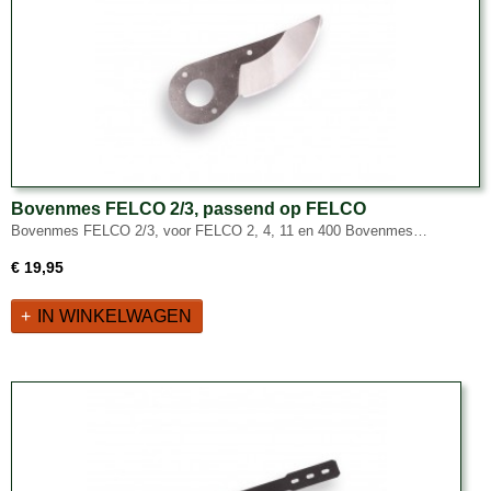
Bovenmes FELCO 2/3, passend op FELCO
snoeischaren nr. 2, 4, 11 en 400.
Bovenmes FELCO 2/3, voor FELCO 2, 4, 11 en 400 Bovenmes…
€ 19,95
IN WINKELWAGEN