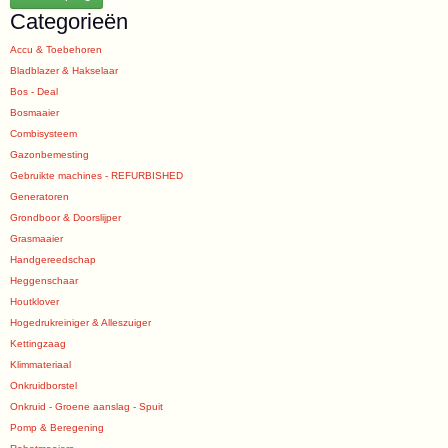
Categorieën
Accu & Toebehoren
Bladblazer & Hakselaar
Bos - Deal
Bosmaaier
Combisysteem
Gazonbemesting
Gebruikte machines - REFURBISHED
Generatoren
Grondboor & Doorslijper
Grasmaaier
Handgereedschap
Heggenschaar
Houtklover
Hogedrukreiniger & Alleszuiger
Kettingzaag
Klimmateriaal
Onkruidborstel
Onkruid - Groene aanslag - Spuit
Pomp & Beregening