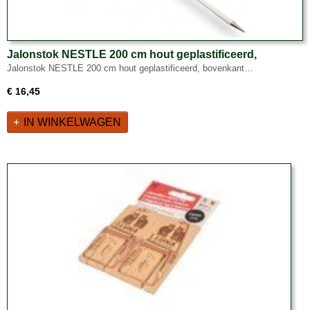
Jalonstok NESTLE 200 cm hout geplastificeerd,
bovenkant rood, met metalen punt
Jalonstok NESTLE 200 cm hout geplastificeerd, bovenkant…
€ 16,45
IN WINKELWAGEN