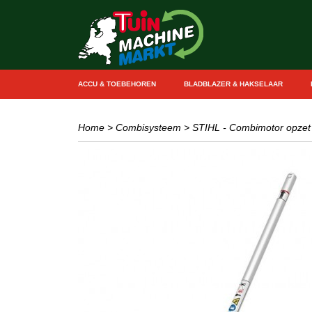
ACCU & TOEBEHOREN
BLADBLAZER & HAKSELAAR
Home
>
Combisysteem
>
STIHL - Combimotor opzet