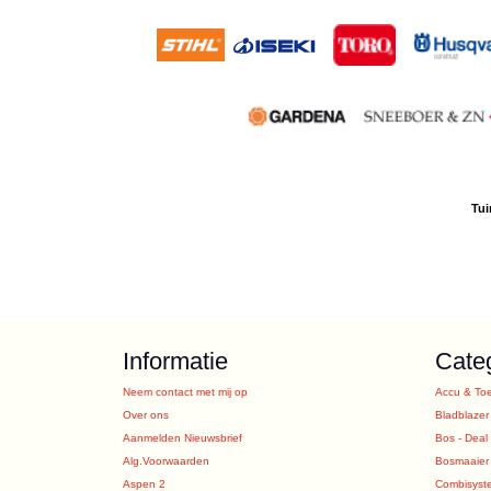
Tui
Informatie
Cate
Neem contact met mij op
Accu & To
Over ons
Bladblazer
Aanmelden Nieuwsbrief
Bos - Deal
Alg.Voorwaarden
Bosmaaier
Aspen 2
Combisyst