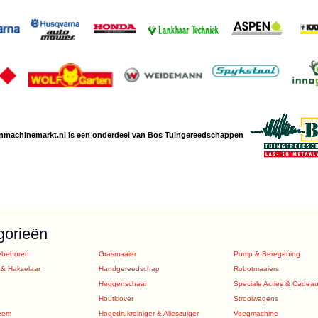
nmachine
markt.nl is een
onderdeel van Bos Tuingereedschappen
gorieën
ebehoren
Grasmaaier
Pomp & Beregening
 & Hakselaar
Handgereedschap
Robotmaaiers
Heggenschaar
Speciale Acties & Cadea
Houtklover
Strooiwagens
eem
Hogedrukreiniger & Alleszuiger
Veegmachine