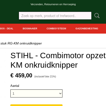
Verzenden, Retourneren en Herroeping
BOS - DEAL
BOSMAAIER
COMBISYSTEEM
GAZONBEMESTING
 stuk RG-KM onkruidknipper
STIHL - Combimotor opzet
KM onkruidknipper
€ 459,00
(inclusief btw 21%)
Aantal