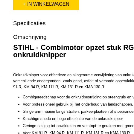
IN WINKELWAGEN
Specificaties
Productcode
41807405006
Omschrijving
STIHL - Combimotor opzet stuk R
onkruidknipper
Onkruidknipper voor effectieve en slingerarme verwijdering van onkrui
verschillende ondergronden, zoals grind, asfalt of verharde oppervl
91 R, KM 94 R, KM 111 R, KM 131 R en KMA 130 R.
Combigereedschap voor de onkruidbestrijding op steengruis en 
Voor professioneel gebruik bij het onderhoud van landschappen,
Slingerarm maaien langs straten, parkeerplaatsen of stoeprande
Krachtige snede en hoge efficiëntie van de onkruidknipper
Geringe neiging tot opwikkelen en verstopt te geraken met groen
Voor KM 91 R, KM 94 R, KM 111 R, KM 131 R en KMA 130 R