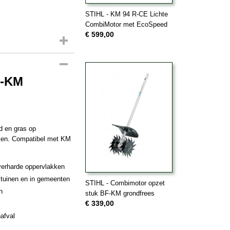
STIHL - KM 94 R-CE Lichte
CombiMotor met EcoSpeed
€ 599,00
G-KM
d en gras op
akken. Compatibel met KM
verharde oppervlakken
 tuinen en in gemeenten
STIHL - Combimotor opzet
n
stuk BF-KM grondfrees
€ 339,00
afval