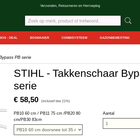
Verzenden, Retourneren en Herroeping
BOS - DEAL
BOSMAAIER
COMBISYSTEEM
GAZONBEMESTING
Bypass PB serie
STIHL - Takkenschaar By
serie
€ 58,50
(inclusief btw 21%)
PB10 60 cm / PB11 75 cm /PB20 80
Aantal
cm/PB30 83cm