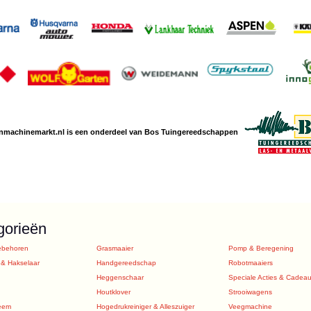
nmachine
markt.nl is een
onderdeel van Bos Tuingereedschappen
gorieën
ebehoren
Grasmaaier
Pomp & Beregening
 & Hakselaar
Handgereedschap
Robotmaaiers
Heggenschaar
Speciale Acties & Cadea
Houtklover
Strooiwagens
eem
Hogedrukreiniger & Alleszuiger
Veegmachine