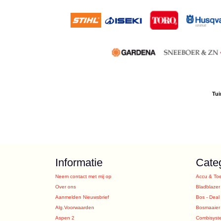
Tui
Informatie
Cate
Neem contact met mij op
Accu & To
Over ons
Bladblazer
Aanmelden Nieuwsbrief
Bos - Deal
Alg.Voorwaarden
Bosmaaier
Aspen 2
Combisyst