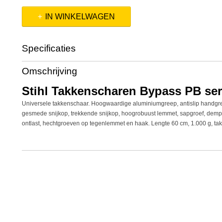
IN WINKELWAGEN
Specificaties
Productcode
0000 881 3669
Omschrijving
Productcode leverancier
0000 881 3669
Netto gewicht
1,00 Kg
Stihl Takkenscharen Bypass PB ser
Bruto gewicht
1,00 Kg
Universele takkenschaar. Hoogwaardige aluminiumgreep, antislip handgre
gesmede snijkop, trekkende snijkop, hoogrobuust lemmet, sapgroef, dempe
ontlast, hechtgroeven op tegenlemmet en haak. Lengte 60 cm, 1.000 g, ta