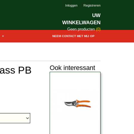
Inloggen
Registreren
UW
WINKELWAGEN
Geen producten
(0)
+
NEEM CONTACT MET MIJ OP
Ook interessant
pass PB