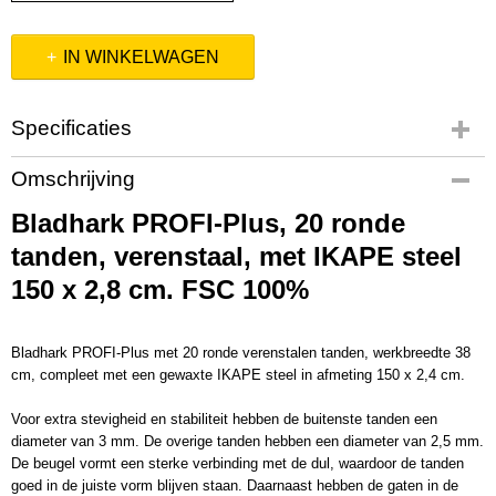
IN WINKELWAGEN
Specificaties
Productcode
Omschrijving
1315206
Bladhark PROFI-Plus, 20 ronde
EAN code
8712129152066
tanden, verenstaal, met IKAPE steel
Productcode leverancier
150 x 2,8 cm. FSC 100%
1315206
Afmetingen (l,b,h)
150 x 0 x 0 cm
Bladhark PROFI-Plus met 20 ronde verenstalen tanden, werkbreedte 38
cm, compleet met een gewaxte IKAPE steel in afmeting 150 x 2,4 cm.
Voor extra stevigheid en stabiliteit hebben de buitenste tanden een
diameter van 3 mm. De overige tanden hebben een diameter van 2,5 mm.
De beugel vormt een sterke verbinding met de dul, waardoor de tanden
goed in de juiste vorm blijven staan. Daarnaast hebben de gaten in de