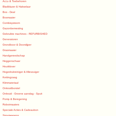
Accu & Toebehoren
Bladblazer & Hakselaar
Bos - Deal
Bosmaaier
Combisysteem
Gazonbemesting
Gebruikte machines - REFURBISHED
Generatoren
Grondboor & Doorslijper
Grasmaaier
Handgereedschap
Heggenschaar
Houtklover
Hogedrukreiniger & Alleszuiger
Kettingzaag
Klimmateriaal
Onkruidborstel
Onkruid - Groene aanslag - Spuit
Pomp & Beregening
Robotmaaiers
Speciale Acties & Cadeaubon
Strooiwagens