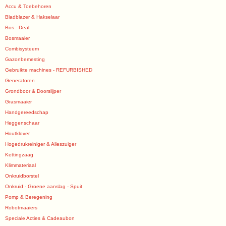
Accu & Toebehoren
Bladblazer & Hakselaar
Bos - Deal
Bosmaaier
Combisysteem
Gazonbemesting
Gebruikte machines - REFURBISHED
Generatoren
Grondboor & Doorslijper
Grasmaaier
Handgereedschap
Heggenschaar
Houtklover
Hogedrukreiniger & Alleszuiger
Kettingzaag
Klimmateriaal
Onkruidborstel
Onkruid - Groene aanslag - Spuit
Pomp & Beregening
Robotmaaiers
Speciale Acties & Cadeaubon