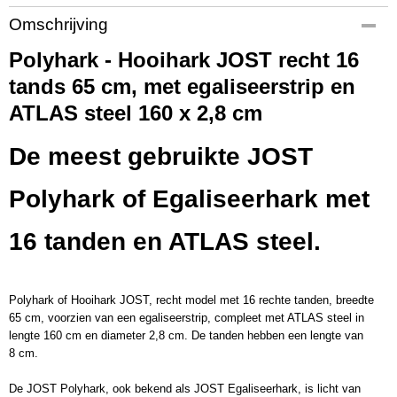
Productcode
Omschrijving
656027
Polyhark - Hooihark JOST recht 16
EAN code
8712129560274
tands 65 cm, met egaliseerstrip en
Productcode leverancier
ATLAS steel 160 x 2,8 cm
656027
Afmetingen (l,b,h)
De meest gebruikte JOST
160 x 0 x 0 cm
Polyhark of Egaliseerhark met
16 tanden en ATLAS steel.
Polyhark of Hooihark JOST, recht model met 16 rechte tanden, breedte
65 cm, voorzien van een egaliseerstrip, compleet met ATLAS steel in
lengte 160 cm en diameter 2,8 cm. De tanden hebben een lengte van
8 cm.
De JOST Polyhark, ook bekend als JOST Egaliseerhark, is licht van